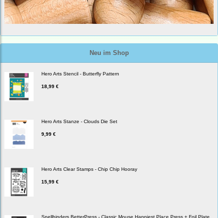
Neu im Shop
Hero Arts Stencil - Butterfly Pattern
18,99 €
Hero Arts Stanze - Clouds Die Set
9,99 €
Hero Arts Clear Stamps - Chip Chip Hooray
15,99 €
Spellbinders BetterPress - Classic Mouse Happiest Place Press + Foil Plate