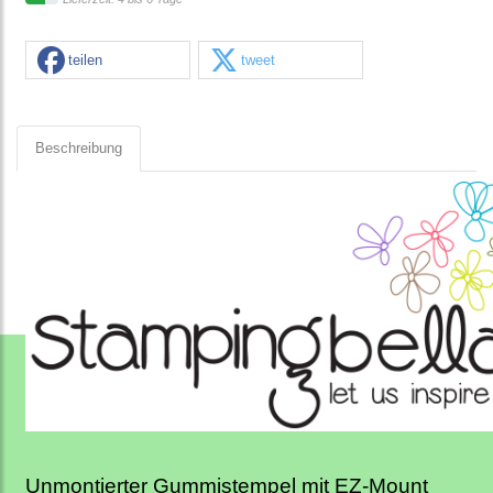
teilen
tweet
Beschreibung
Unmontierter Gummistempel mit EZ-Mount