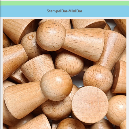
StempelBar-MiniBar