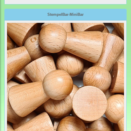
StempelBar-MiniBar