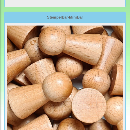
StempelBar-MiniBar