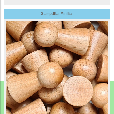
StempelBar-MiniBar