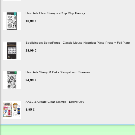
Hero Arts Clear Stamps - Chip Chip Hooray
15,99 €
Spellbinders BetterPress - Classic Mouse Happiest Place Press + Foil Plate
28,99 €
Hero Arts Stamp & Cut - Stempel und Stanzen
24,99 €
AALL & Create Clear Stamps - Deliver Joy
9,95 €