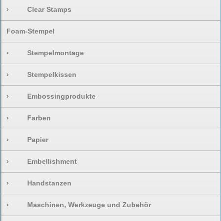
›
Clear Stamps
Foam-Stempel
›
Stempelmontage
›
Stempelkissen
›
Embossingprodukte
›
Farben
›
Papier
›
Embellishment
›
Handstanzen
›
Maschinen, Werkzeuge und Zubehör