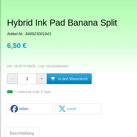
Hybrid Ink Pad Banana Split
Artikel-Nr.:
849923001943
6,50 €
inkl. 19,00 % MwSt., zzgl.
Versandkosten
in den Warenkorb
Lieferzeit: 4 bis 6 Tage
teilen
tweet
Beschreibung