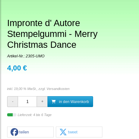
Impronte d' Autore
Stempelgummi - Merry
Christmas Dance
Artikel-Nr.:
2305-UMO
4,00 €
inkl. 19,00 % MwSt., zzgl.
Versandkosten
in den Warenkorb
Lieferzeit: 4 bis 6 Tage
teilen
tweet