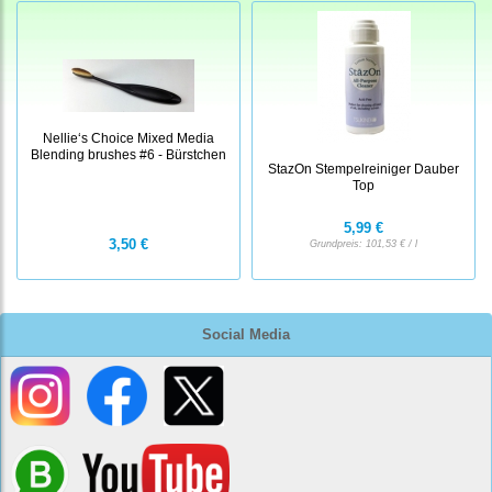
Nellie‘s Choice Mixed Media
Blending brushes #6 - Bürstchen
StazOn Stempelreiniger Dauber
Top
5,99 €
3,50 €
Grundpreis:
101,53 € / l
Social Media