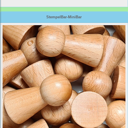
StempelBar-MiniBar