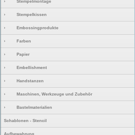
›
Stempelmontage
›
Stempelkissen
›
Embossingprodukte
›
Farben
›
Papier
›
Embellishment
›
Handstanzen
›
Maschinen, Werkzeuge und Zubehör
›
Bastelmaterialien
Schablonen - Stencil
Aufbewahrung