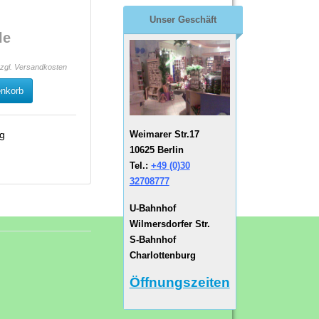
Unser Geschäft
le
zzgl.
Versandkosten
enkorb
Weimarer Str.17
ng
10625 Berlin
Tel.:
+49 (0)30
32708777
U-Bahnhof
Wilmersdorfer Str.
S-Bahnhof
Charlottenburg
Öffnungszeiten