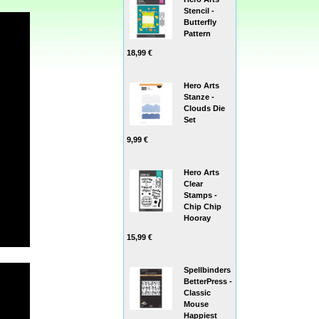
Stencil -
Butterfly
Pattern
18,99 €
Hero Arts
Stanze -
Clouds Die
Set
9,99 €
Hero Arts
Clear
Stamps -
Chip Chip
Hooray
15,99 €
Spellbinders
BetterPress -
Classic
Mouse
Happiest