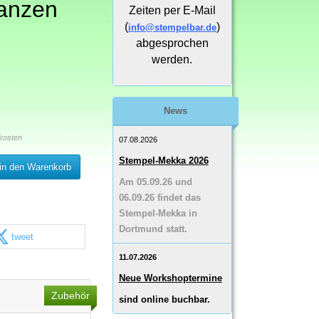
tanzen
Zeiten per E-Mail
(
)
info@stempelbar.de
abgesprochen
werden.
News
kosten
07.08.2026
Stempel-Mekka 2026
in den Warenkorb
Am 05.09.26 und
06.09.26 findet das
Stempel-Mekka in
Dortmund statt.
tweet
11.07.2026
Neue Workshoptermine
Zubehör
sind online buchbar.