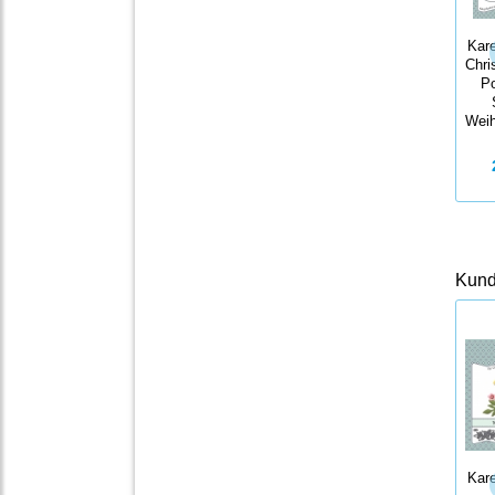
Kare
Chri
Po
Wei
Kunde
Kare