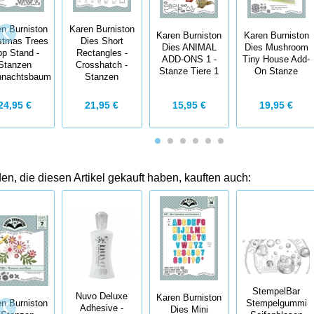
n Burniston
Karen Burniston
Karen Burniston
Karen Burniston
stmas Trees
Dies Short
Dies ANIMAL
Dies Mushroom
p Stand -
Rectangles -
ADD-ONS 1 -
Tiny House Add-
Stanzen
Crosshatch -
Stanze Tiere 1
On Stanze
hnachtsbaum
Stanzen
24,95 €
21,95 €
15,95 €
19,95 €
n, die diesen Artikel gekauft haben, kauften auch:
StempelBar
Nuvo Deluxe
Karen Burniston
n Burniston
Stempelgummi
Adhesive -
Dies Mini