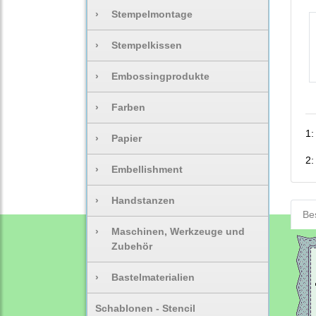
›
Stempelmontage
›
Stempelkissen
›
Embossingprodukte
›
Farben
1
›
Papier
2
›
Embellishment
›
Handstanzen
Be
›
Maschinen, Werkzeuge und
Zubehör
›
Bastelmaterialien
Schablonen - Stencil