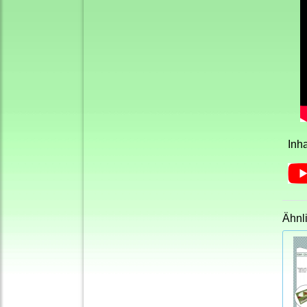
Inh
Ähnl