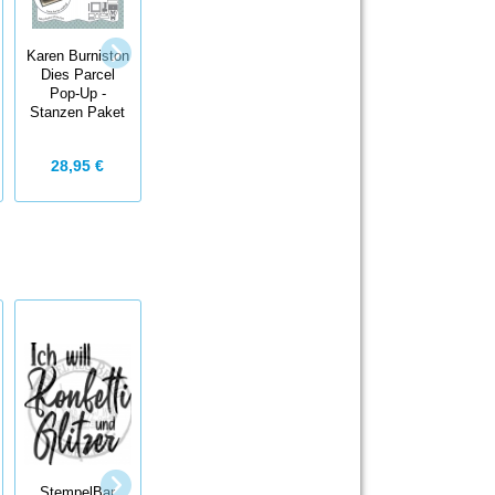
Karen Burniston
Dies Tool
Karen Burniston
Karen Burniston
Charms -
Dies Parcel
FLOWER POT
Stanze
Pop-Up -
POP-UP -
Werkzeug
Stanzen Paket
Stanzen Blumen
12,95 €
28,95 €
24,95 €
StempelBar
Stempelgummi
Karen Burniston
StempelBar