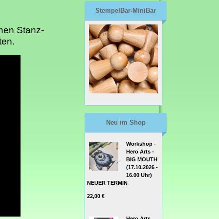
StempelBar-MiniBar
chen Stanz-
ten.
Neu im Shop
Workshop -
Hero Arts -
BIG MOUTH
(17.10.2026 -
16.00 Uhr)
NEUER TERMIN
22,00 €
Hero Arts