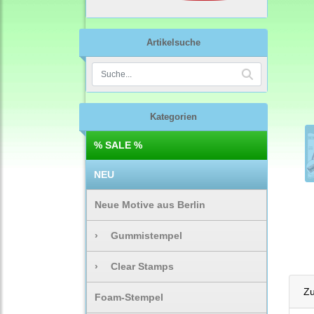
Artikelsuche
Kategorien
% SALE %
NEU
Neue Motive aus Berlin
›
Gummistempel
›
Clear Stamps
Zu
Foam-Stempel