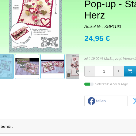
Pop-up - S
Herz
Artikel-Nr.:
KBR1193
24,95 €
inkl. 19,00 % MwSt., zzgl.
Versand
Lieferzeit: 4 bis 6 Tage
teilen
behör: