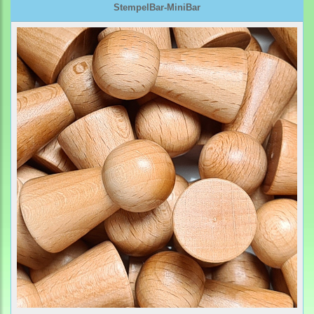
StempelBar-MiniBar