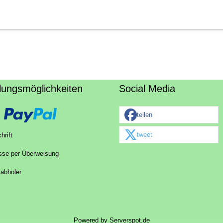
lungsmöglichkeiten
Social Media
teilen
tweet
hrift
sse per Überweisung
tabholer
Powered by
Serverspot.de