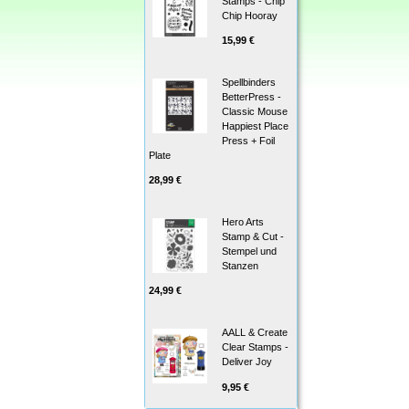
Stamps - Chip
Chip Hooray
15,99 €
Spellbinders
BetterPress -
Classic Mouse
Happiest Place
Press + Foil
Plate
28,99 €
Hero Arts
Stamp & Cut -
Stempel und
Stanzen
24,99 €
AALL & Create
Clear Stamps -
Deliver Joy
9,95 €