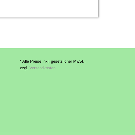
* Alle Preise inkl. gesetzlicher MwSt.,
zzgl.
Versandkosten