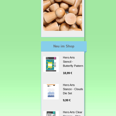
Neu im Shop
Hero Arts
Stencil -
Butterfly Pattern
18,99 €
Hero Arts
Stanze - Clouds
Die Set
9,99 €
Hero Arts Clear