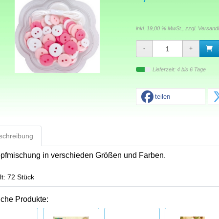
inkl. 19,00 % MwSt., zzgl.
Versand
Lieferzeit: 4 bis 6 Tage
teilen
schreibung
pfmischung in verschieden Größen und Farben
.
lt: 72 Stück
iche Produkte: