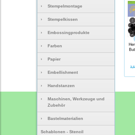
›
Stempelmontage
›
Stempelkissen
›
Embossingprodukte
Her
›
Farben
But
›
Papier
3,5
›
Embellishment
›
Handstanzen
›
Maschinen, Werkzeuge und
Zubehör
›
Bastelmaterialien
Schablonen - Stencil