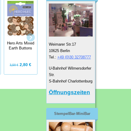
Tim Holtz
Tim Holtz
Hero Arts Mixed
Weimarer Str.17
Accoutrements
Accoutrements
Earth Buttons
10625 Berlin
Fanciful
Tel.:
+49 (0)30 32708777
2,80 €
6,99 €
7,99 €
3,50 €
U-Bahnhof Wilmersdorfer
Str.
S-Bahnhof Charlottenburg
Öffnungszeiten
StempelBar-MiniBar