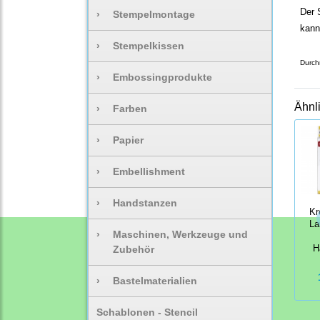
Der 
›
Stempelmontage
kann
›
Stempelkissen
Durch
›
Embossingprodukte
Ähnl
›
Farben
›
Papier
›
Embellishment
›
Handstanzen
Kr
La
›
Maschinen, Werkzeuge und
Zubehör
H
›
Bastelmaterialien
Schablonen - Stencil