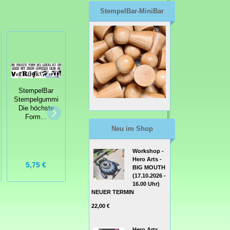
StempelBar-MiniBar
StempelBar
Stempelgummi
Gellis Arts - Gel
Die höchste
Kreisstanzer
Printing Plate
Form…
Large Punch 2
Druckplatte 5" x
Neu im Shop
1/2
7"
Workshop -
Hero Arts -
5,75 €
24,50 €
19,99 €
BIG MOUTH
(17.10.2026 -
16.00 Uhr)
NEUER TERMIN
22,00 €
Hero Arts