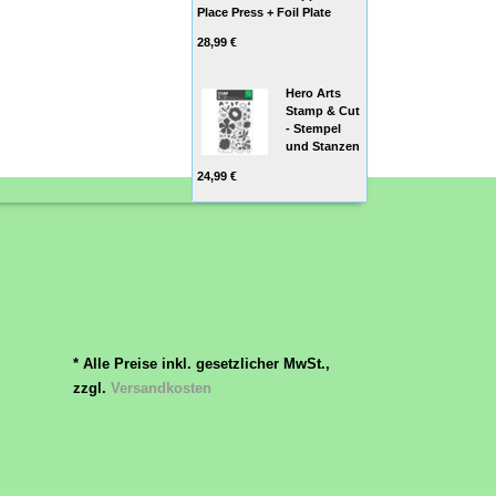
Place Press + Foil Plate
28,99 €
Hero Arts
Stamp & Cut
- Stempel
und Stanzen
24,99 €
* Alle Preise inkl. gesetzlicher MwSt.,
zzgl.
Versandkosten