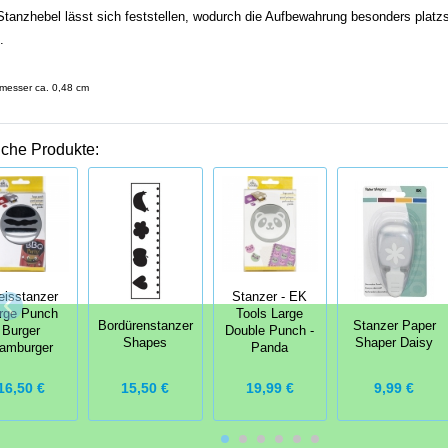
Stanzhebel lässt sich feststellen, wodurch die Aufbewahrung besonders platz
.
messer ca. 0,48 cm
iche Produkte:
eisstanzer
Stanzer - EK
rge Punch
Tools Large
Bordürenstanzer
Stanzer Paper
Burger
Double Punch -
Shapes
Shaper Daisy
amburger
Panda
15,50 €
9,99 €
16,50 €
19,99 €