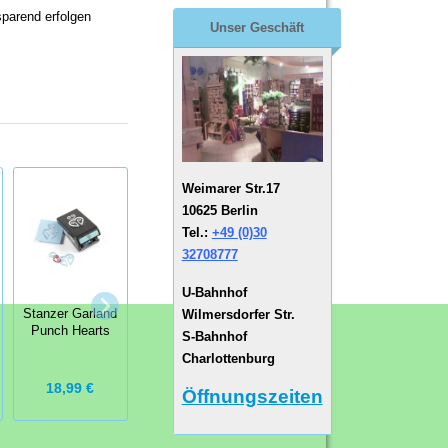
sparend erfolgen
Unser Geschäft
Weimarer Str.17
10625 Berlin
Tel.:
+49 (0)30
32708777
U-Bahnhof
Stempel- und
Bordürenstanzer
Wilmersdorfer Str.
Stanzer Garland
Stanzset Stamp
Arbor Edger
Punch Hearts
& Punch Set
S-Bahnhof
Punch
Lace Butterfly
Charlottenburg
18,99 €
24,99 €
15,50 €
Öffnungszeiten