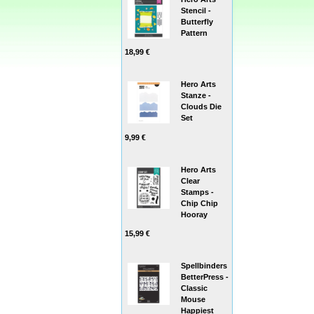
Stencil -
Butterfly
Pattern
18,99 €
Hero Arts
Stanze -
Clouds Die
Set
9,99 €
Hero Arts
Clear
Stamps -
Chip Chip
Hooray
15,99 €
Spellbinders
BetterPress -
Classic
Mouse
Happiest