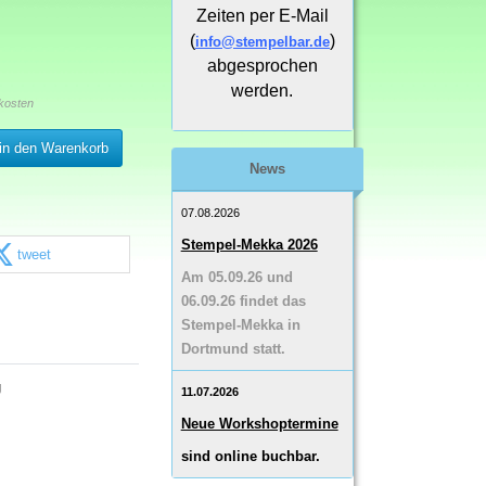
Zeiten per E-Mail
(
)
info@stempelbar.de
abgesprochen
werden.
kosten
in den Warenkorb
News
07.08.2026
Stempel-Mekka 2026
tweet
Am 05.09.26 und
06.09.26 findet das
Stempel-Mekka in
Dortmund statt.
11.07.2026
Neue Workshoptermine
sind online buchbar.