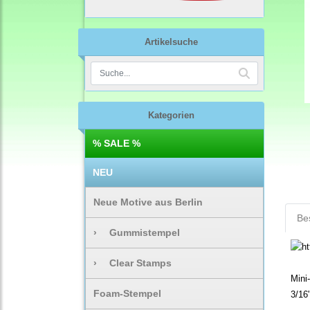
Artikelsuche
Kategorien
% SALE %
NEU
Neue Motive aus Berlin
Be
›
Gummistempel
›
Clear Stamps
Mini
Foam-Stempel
3/16