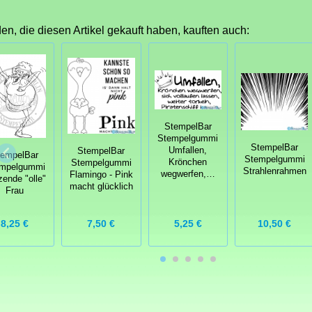
n, die diesen Artikel gekauft haben, kauften auch:
StempelBar
Stempelgummi
StempelBar
Umfallen,
StempelBar
tempelBar
Stempelgummi
Krönchen
Stempelgummi
mpelgummi
Strahlenrahmen
wegwerfen,…
Flamingo - Pink
zende "olle"
macht glücklich
Frau
7,50 €
8,25 €
5,25 €
10,50 €