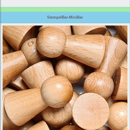
StempelBar-MiniBar