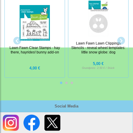
Lawn Fawn Lawn Clippings
Lawn Fawn Clear Stamps - hay
Stencils - reveal wheel templates:
there, hayrides! bunny add-on
little snow globe: dog
5,00 €
4,00 €
Grundpreis:
2,50 € / Stück
Social Media