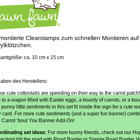
ontierte Clearstamps zum schnellen Montieren auf
ylklötzchen.
amtgröße: ca. 10 cm x 15 cm
aben des Herstellers:
e cute cottontails are speeding on their way to the carrot patch!
 to a wagon filled with Easter eggs, a bounty of carrots, or a bou
punny little sentiments in this set fit inside the sign for a cute 
r card. For more cute sentiments (and a super fun banner) combi
h Carrot ‘bout You Banner Add-On!
rdinating set ideas:
For more bunny friends, check out our Hop
lection! Hit the road with Road Border or Simple Road Border.