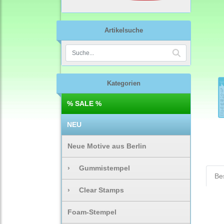
Artikelsuche
Kategorien
% SALE %
NEU
Neue Motive aus Berlin
›
Gummistempel
Be
›
Clear Stamps
Foam-Stempel