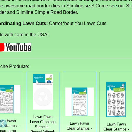
se awesome road border dies in Slimline size! Come see our Sl
der and Slimline Simple Road Border.
rdinating Lawn Cuts:
Carrot ‘bout You Lawn Cuts
e with care in the USA!
iche Produkte:
Lawn Fawn
awn Fawn
Lawn Clippings
Lawn Fawn
Lawn Fawn
ar Stamps -
Stencils -
Clear Stamps -
Clear Stamps -
learstamp