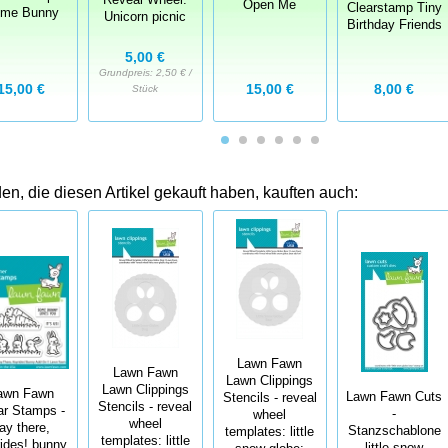
Reveal Wheel:
Open Me
Clearstamp Tiny
me Bunny
Unicorn picnic
Birthday Friends
5,00 €
Grundpreis:
2,50 € /
15,00 €
15,00 €
8,00 €
Stück
n, die diesen Artikel gekauft haben, kauften auch:
Lawn Fawn
Lawn Fawn
Lawn Clippings
Lawn Clippings
awn Fawn
Lawn Fawn Cuts
Stencils - reveal
Stencils - reveal
ar Stamps -
-
wheel
wheel
ay there,
Stanzschablone
templates: little
templates: little
ides! bunny