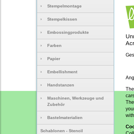
›
Stempelmontage
›
Stempelkissen
›
Embossingprodukte
Unm
Acr
›
Farben
Ges
›
Papier
›
Embellishment
Ang
›
Handstanzen
Thes
cars
›
Maschinen, Werkzeuge und
The 
Zubehör
you
wit
›
Bastelmaterialien
Coo
Schablonen - Stencil
Col