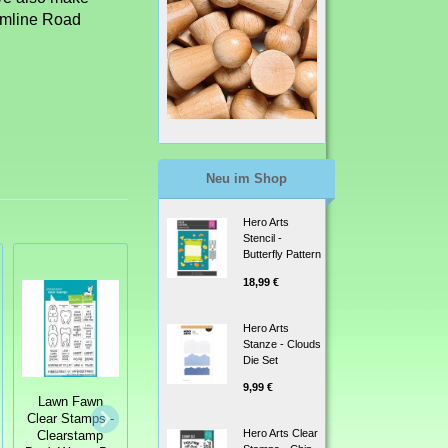
imline Road
Neu im Shop
Hero Arts
Stencil -
Butterfly Pattern
18,99 €
Hero Arts
Stanze - Clouds
Die Set
9,99 €
Lawn Fawn
Clear Stamps -
The Stamping
Lawn Fawn
Hero Arts Clear
Clearstamp
Village - Happy
Clear Stamps -