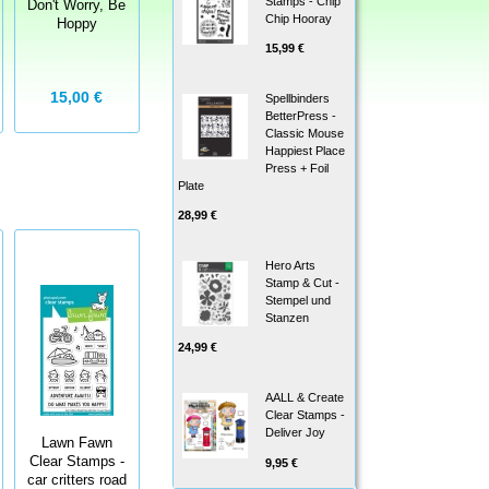
Stamps - Chip
Don't Worry, Be
Birthday - Clear
say what? pets
Chip Hooray
Hoppy
stamp Set
15,99 €
22,46 €
15,00 €
8,00 €
24,95 €
Spellbinders
BetterPress -
Classic Mouse
Happiest Place
Press + Foil
Plate
28,99 €
Hero Arts
Stamp & Cut -
Stempel und
Stanzen
24,99 €
AALL & Create
Clear Stamps -
Deliver Joy
Lawn Fawn
Clear Stamps -
9,95 €
car critters road