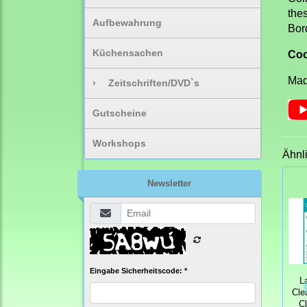
the
Aufbewahrung
Bor
Küchensachen
Coo
Mad
›
Zeitschriften/DVD`s
Gutscheine
Workshops
Ähnl
Newsletter
Eingabe Sicherheitscode: *
L
Cle
C