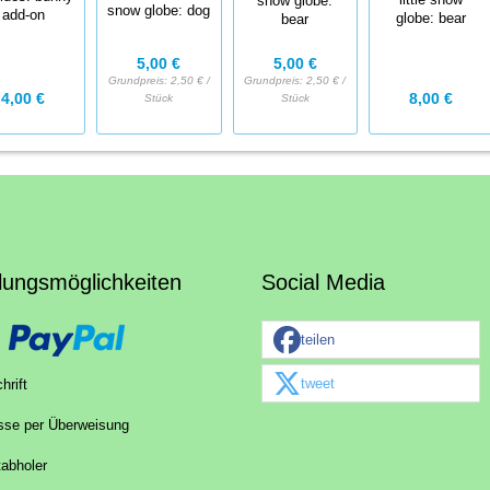
little snow
snow globe:
snow globe: dog
add-on
globe: bear
bear
5,00 €
5,00 €
Grundpreis:
2,50 € /
Grundpreis:
2,50 € /
4,00 €
8,00 €
Stück
Stück
lungsmöglichkeiten
Social Media
teilen
tweet
hrift
sse per Überweisung
tabholer