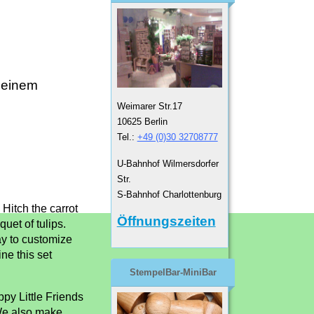
 einem
Weimarer Str.17
10625 Berlin
Tel.:
+49 (0)30 32708777
U-Bahnhof Wilmersdorfer
Str.
S-Bahnhof Charlottenburg
 Hitch the carrot
Öffnungszeiten
quet of tulips.
way to customize
ne this set
StempelBar-MiniBar
py Little Friends
 We also make