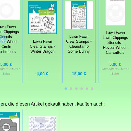
awn Fawn
n Clippings
Lawn Fawn
Lawn Fawn
tencils -
Lawn Clippings
Lawn Fawn
Clear Stamps -
eal Wheel:
Stencils -
Clear Stamps -
Clearstamp
Circle
Reveal Wheel:
Winter Dragon
Some Bunny
entiments
Car critters
5,00 €
5,00 €
dpreis:
2,50 € /
Grundpreis:
2,50 € /
15,00 €
4,00 €
Stück
Stück
n, die diesen Artikel gekauft haben, kauften auch: