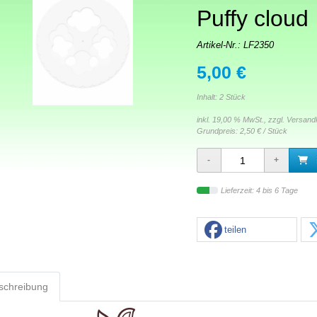
Puffy cloud
Artikel-Nr.:
LF2350
5,00 €
Inhalt: 2 Stück
inkl. 19,00 % MwSt., zzgl.
Versand
Grundpreis:
2,50 € / Stück
Lieferzeit: 4 bis 6 Tage
teilen
schreibung