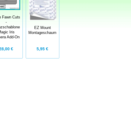
n Fawn Cuts
-
nzschablone
EZ Mount
agic Iris
Montageschaum
era Add-On
5,95 €
28,00 €