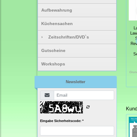
Aufbewahrung
Küchensachen
L
Law
›
Zeitschriften/DVD`s
S
Rev
Gutscheine
S
Workshops
Grun
Newsletter
Kunde
Eingabe Sicherheitscode: *