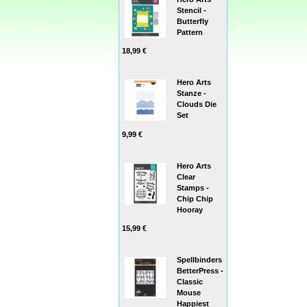
Stencil -
Butterfly
Pattern
18,99 €
Hero Arts
Stanze -
Clouds Die
Set
9,99 €
Hero Arts
Clear
Stamps -
Chip Chip
Hooray
15,99 €
Spellbinders
BetterPress -
Classic
Mouse
Happiest