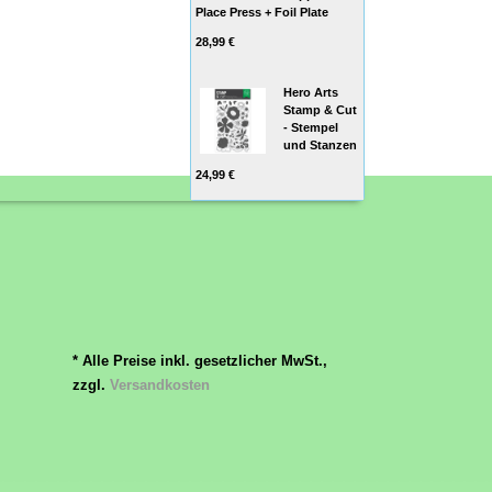
Place Press + Foil Plate
28,99 €
Hero Arts
Stamp & Cut
- Stempel
und Stanzen
24,99 €
* Alle Preise inkl. gesetzlicher MwSt.,
zzgl.
Versandkosten