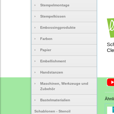
›
Stempelmontage
›
Stempelkissen
›
Embossingprodukte
›
Farben
Sc
Cle
›
Papier
›
Embellishment
›
Handstanzen
›
Maschinen, Werkzeuge und
Zubehör
Ähnl
›
Bastelmaterialien
Schablonen - Stencil