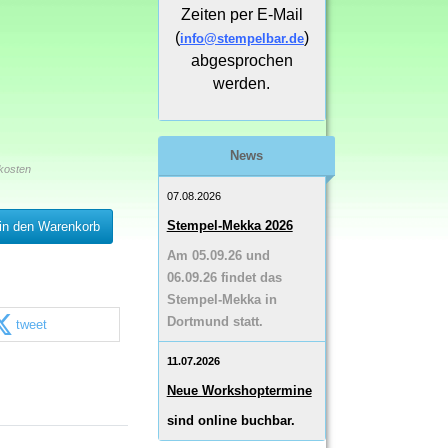
Zeiten per E-Mail
(
)
info@stempelbar.de
abgesprochen
werden.
News
kosten
07.08.2026
Stempel-Mekka 2026
in den Warenkorb
Am 05.09.26 und
06.09.26 findet das
Stempel-Mekka in
Dortmund statt.
tweet
11.07.2026
Neue Workshoptermine
sind online buchbar.