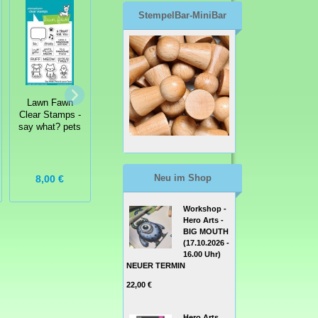
StempelBar-MiniBar
Lawn Fawn
Lawn Fawn
Lawn Fawn
Clear Stamps -
Clear Stamps -
Clear Stamps -
Clearstamp
Clearstamp
say what? pets
Simply Summer
offset sayings:
Sentiments
christmas
Neu im Shop
8,00 €
8,00 €
15,00 €
Workshop -
Hero Arts -
BIG MOUTH
(17.10.2026 -
16.00 Uhr)
NEUER TERMIN
22,00 €
Hero Arts