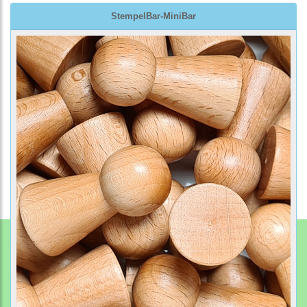
StempelBar-MiniBar