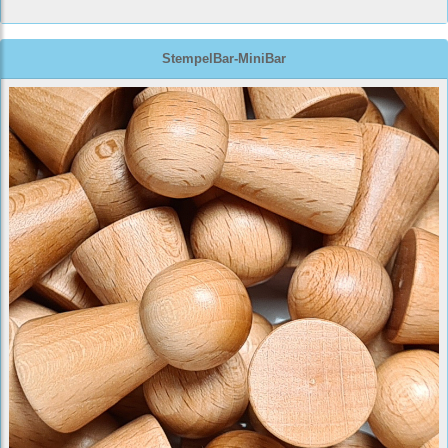
StempelBar-MiniBar