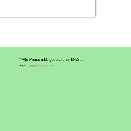
* Alle Preise inkl. gesetzlicher MwSt.,
zzgl.
Versandkosten