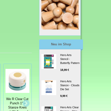
Neu im Shop
Hero Arts
Stencil -
Butterfly Pattern
18,99 €
Hero Arts
Stanze - Clouds
Die Set
9,99 €
We R Clear Cut
We R Memory
Punch 1" -
Bordürenstanze
Keepers Punch
Stanze Kreis
2 Edge Punch
Hero Arts Clear
Stanzer - 2"