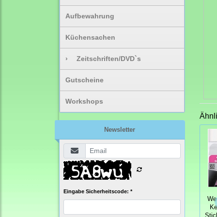
Aufbewahrung
Küchensachen
›
Zeitschriften/DVD`s
Gutscheine
Workshops
Ähnl
Newsletter
Eingabe Sicherheitscode: *
We
Ke
Stic