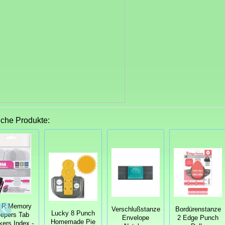
iche Produkte:
 R Memory
Verschlußstanze
Bordürenstanze
Lucky 8 Punch
epers Tab
Envelope
2 Edge Punch
Homemade Pie
kers Index -