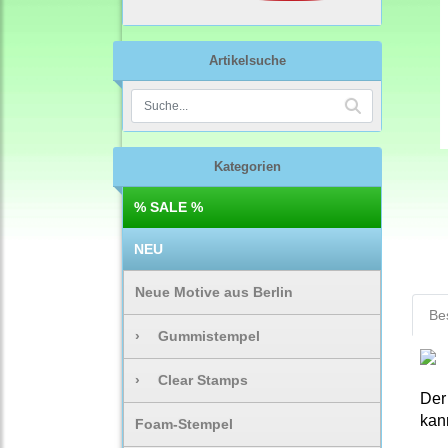
Artikelsuche
Kategorien
% SALE %
NEU
Neue Motive aus Berlin
Be
›
Gummistempel
›
Clear Stamps
Der
kan
Foam-Stempel