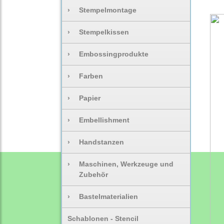
›
Stempelmontage
›
Stempelkissen
›
Embossingprodukte
›
Farben
›
Papier
›
Embellishment
›
Handstanzen
›
Maschinen, Werkzeuge und
Zubehör
›
Bastelmaterialien
Schablonen - Stencil