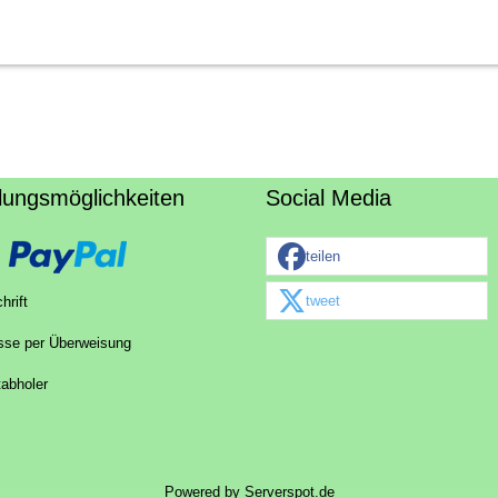
lungsmöglichkeiten
Social Media
teilen
tweet
hrift
sse per Überweisung
tabholer
Powered by
Serverspot.de