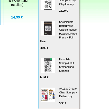
Stamps - Chip
mit Wellenrand
Raindrop
Sequin Paillette
Chip Hooray
(scallop)
15,99 €
14,99 €
24,99 €
27,50 €
Spellbinders
BetterPress -
Classic Mouse
Happiest Place
Press + Foil
Plate
28,99 €
Hero Arts
Stamp & Cut -
Stempel und
Stanzen
24,99 €
AALL & Create
Clear Stamps -
Deliver Joy
9,95 €