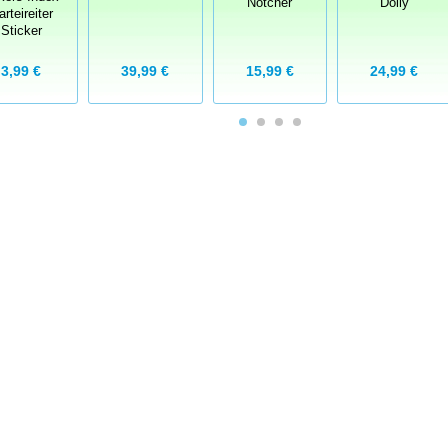
Notcher
Dolly
arteireiter
Sticker
39,99 €
15,99 €
24,99 €
3,99 €