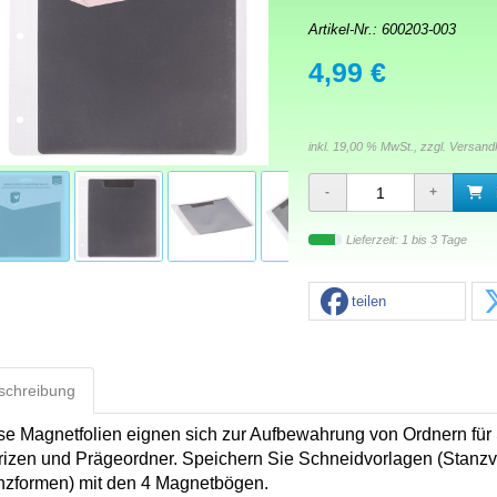
Artikel-Nr.:
600203-003
4,99 €
inkl. 19,00 % MwSt., zzgl.
Versand
Lieferzeit: 1 bis 3 Tage
teilen
schreibung
se Magnetfolien eignen sich zur Aufbewahrung von Ordnern für
rizen und Prägeordner. Speichern Sie Schneidvorlagen (Stanzv
nzformen) mit den 4 Magnetbögen.