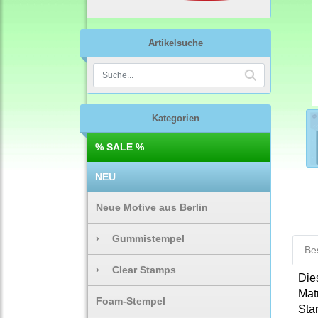
Artikelsuche
Kategorien
% SALE %
NEU
Neue Motive aus Berlin
›
Gummistempel
Be
›
Clear Stamps
Die
Mat
Foam-Stempel
Sta