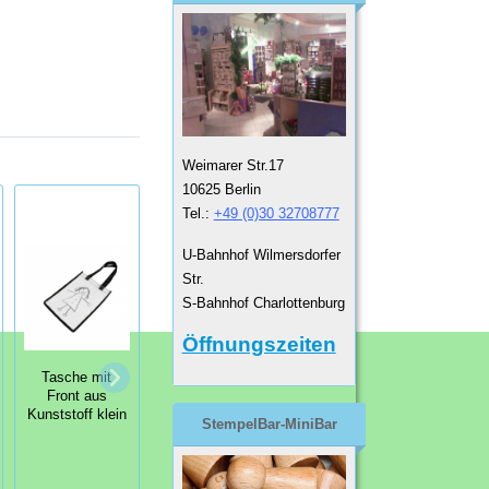
Weimarer Str.17
10625 Berlin
Tel.:
+49 (0)30 32708777
U-Bahnhof Wilmersdorfer
Str.
S-Bahnhof Charlottenburg
Öffnungszeiten
Gorjuss
Sammelstempel
Tasche mit
Durchsichtige
Hüllen - Gorjuss
Front aus
Klarsichtfolien
Essentials
Kunststoff klein
für Ordner
Storage Sheet
StempelBar-MiniBar
No. 13-16