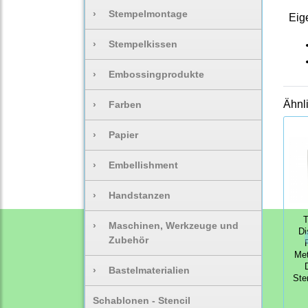
›
Stempelmontage
Eig
›
Stempelkissen
›
Embossingprodukte
Ähnl
›
Farben
›
Papier
›
Embellishment
›
Handstanzen
T
›
Maschinen, Werkzeuge und
Di
Zubehör
Met
›
Bastelmaterialien
Ste
Schablonen - Stencil