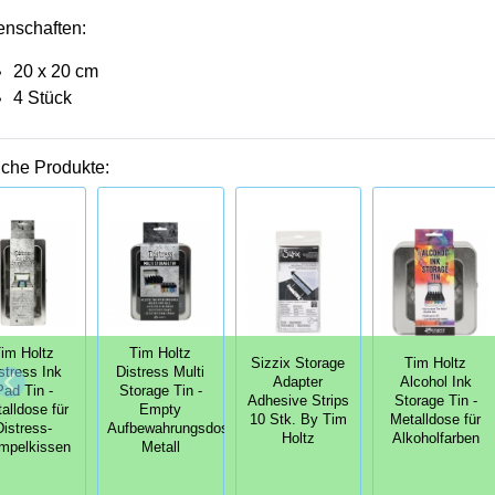
enschaften:
20 x 20 cm
4 Stück
iche Produkte:
im Holtz
Tim Holtz
Sizzix Storage
Tim Holtz
stress Ink
Distress Multi
Adapter
Alcohol Ink
Pad Tin -
Storage Tin -
Adhesive Strips
Storage Tin -
alldose für
Empty
10 Stk. By Tim
Metalldose für
Distress-
Aufbewahrungsdose
Holtz
Alkoholfarben
mpelkissen
Metall