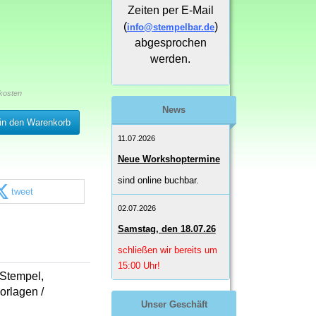
Zeiten per E-Mail
(
)
info@stempelbar.de
abgesprochen
werden.
kosten
News
in den Warenkorb
11.07.2026
Neue Workshoptermine
sind online buchbar.
tweet
02.07.2026
Samstag, den 18.07.26
schließen wir bereits um
15:00 Uhr!
 Stempel,
orlagen /
Unser Geschäft