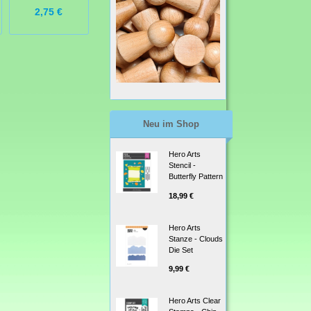
2,75 €
12,95 €
3,99 €
Neu im Shop
Hero Arts
Stencil -
Butterfly Pattern
18,99 €
Hero Arts
Stanze - Clouds
Die Set
9,99 €
Hero Arts Clear