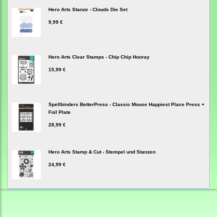
Hero Arts Stanze - Clouds Die Set
9,99 €
Hero Arts Clear Stamps - Chip Chip Hooray
15,99 €
Spellbinders BetterPress - Classic Mouse Happiest Place Press +
Foil Plate
28,99 €
Hero Arts Stamp & Cut - Stempel und Stanzen
24,99 €