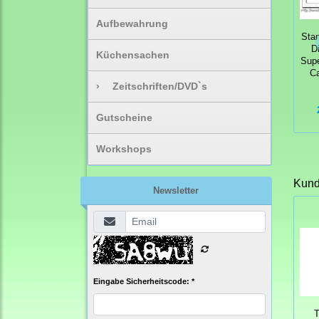
Aufbewahrung
Sta
D
Küchensachen
Supe
C
›
Zeitschriften/DVD`s
Gutscheine
Workshops
Kunde
Newsletter
Eingabe Sicherheitscode: *
T