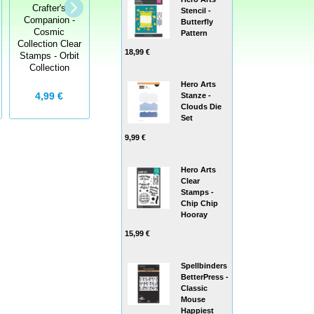
Embossing
Crafter's
StempelBar
Stencil -
Folder By Tim
Companion -
Stempelgummi
Butterfly
Holtz - 3D
Cosmic
Invertiertes
Pattern
Prägefolder
Collection Clear
Textset
18,99 €
Lumber
Stamps - Orbit
Collection
Hero Arts
13,99 €
4,99 €
14,25 €
Stanze -
Clouds Die
Set
9,99 €
Hero Arts
Clear
Stamps -
Chip Chip
Hooray
15,99 €
Spellbinders
BetterPress -
Classic
Mouse
Happiest