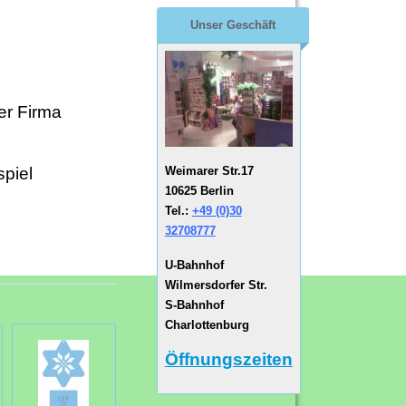
Unser Geschäft
er Firma
Weimarer Str.17
piel
10625 Berlin
Tel.:
+49 (0)30
32708777
U-Bahnhof
Wilmersdorfer Str.
S-Bahnhof
Charlottenburg
Öffnungszeiten