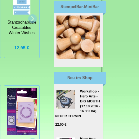
StempelBar-MiniBar
Stanzschablone
Stanzschablone
Stanzschablone
XCut Large Dies
Creatables
Creatables
Stag
filigrane Blumen
Winter Wishes
hip
15,95 €
12,95 €
8,95 €
Neu im Shop
Workshop -
Hero Arts -
BIG MOUTH
(17.10.2026 -
16.00 Uhr)
NEUER TERMIN
22,00 €
Sizzix 3D
Texture Fades
Hero Arts