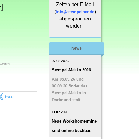
Zeiten per E-Mail
d
(
)
info@stempelbar.de
abgesprochen
werden.
News
07.08.2026
kosten
Stempel-Mekka 2026
Am 05.09.26 und
06.09.26 findet das
Stempel-Mekka in
tweet
Dortmund statt.
11.07.2026
Neue Workshoptermine
sind online buchbar.