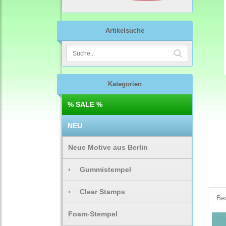
Artikelsuche
Kategorien
% SALE %
NEU
Neue Motive aus Berlin
›
Gummistempel
›
Clear Stamps
Be
Foam-Stempel