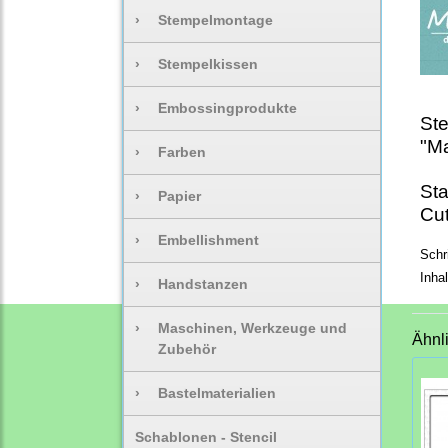
›
Stempelmontage
›
Stempelkissen
›
Embossingprodukte
St
"Ma
›
Farben
Sta
›
Papier
Cut
›
Embellishment
Schr
Inha
›
Handstanzen
›
Maschinen, Werkzeuge und
Ähnl
Zubehör
›
Bastelmaterialien
Schablonen - Stencil