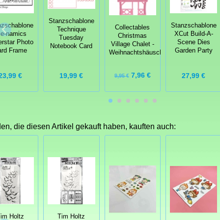
Stanzschablone
nzschablone
Stanzschablone
Collectables
Technique
ie-namics
XCut Build-A-
Christmas
Tuesday
rstar Photo
Scene Dies
Village Chalet -
Notebook Card
ard Frame
Garden Party
Weihnachtshäuschen
7,96 €
23,99 €
27,99 €
19,99 €
9,95 €
n, die diesen Artikel gekauft haben, kauften auch:
im Holtz
Tim Holtz