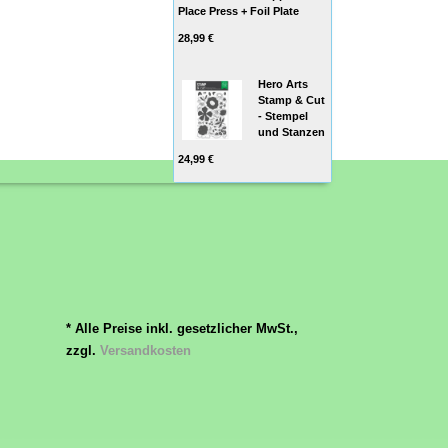
Place Press + Foil Plate
28,99 €
Hero Arts
Stamp & Cut
- Stempel
und Stanzen
24,99 €
* Alle Preise inkl. gesetzlicher MwSt.,
zzgl.
Versandkosten