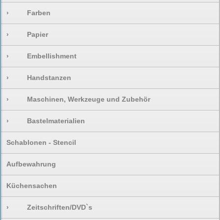
›
Farben
›
Papier
›
Embellishment
›
Handstanzen
›
Maschinen, Werkzeuge und Zubehör
›
Bastelmaterialien
Schablonen - Stencil
Aufbewahrung
Küchensachen
›
Zeitschriften/DVD`s