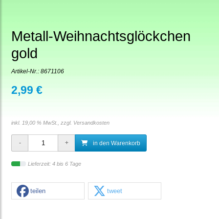
Metall-Weihnachtsglöckchen
gold
Artikel-Nr.:
8671106
2,99 €
inkl. 19,00 % MwSt., zzgl.
Versandkosten
in den Warenkorb
Lieferzeit: 4 bis 6 Tage
teilen
tweet