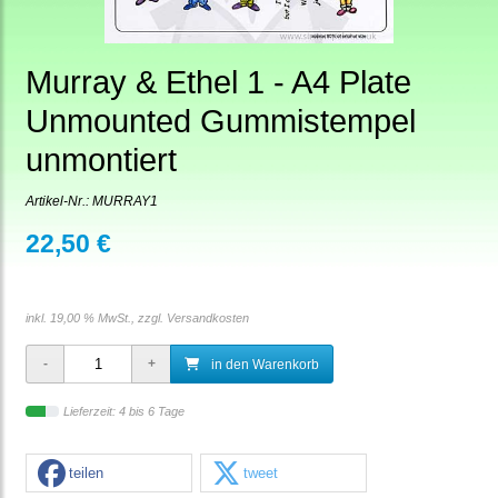
Murray & Ethel 1 - A4 Plate
Unmounted Gummistempel
unmontiert
Artikel-Nr.:
MURRAY1
22,50 €
inkl. 19,00 % MwSt., zzgl.
Versandkosten
in den Warenkorb
Lieferzeit: 4 bis 6 Tage
teilen
tweet