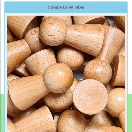
StempelBar-MiniBar