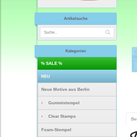
Artikelsuche
Kategorien
% SALE %
NEU
Neue Motive aus Berlin
›
Gummistempel
›
Clear Stamps
Be
Foam-Stempel