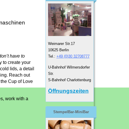
lmaschinen
Weimarer Str.17
10625 Berlin
don’t have to
Tel.:
+49 (0)30 32708777
 to create your
U-Bahnhof Wilmersdorfer
old lids, a detail
Str.
ping. Reach out
S-Bahnhof Charlottenburg
m the Cup of Love
Öffnungszeiten
s, work with a
StempelBar-MiniBar