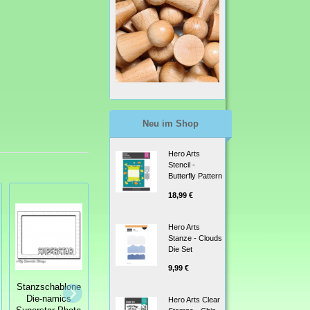
Neu im Shop
Hero Arts
Stencil -
Butterfly Pattern
18,99 €
Hero Arts
Stanze - Clouds
Die Set
9,99 €
Stanzschablone
Stanzschablone
Collectables
Die-namics
Hero Arts Clear
Whimsy Stamps
Christmas