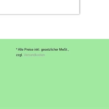
* Alle Preise inkl. gesetzlicher MwSt.,
zzgl.
Versandkosten