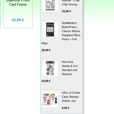
Superstar Photo
Stamps - Chip
Comic Book
Village Chalet -
Chip Hooray
Card Frame
Page Outline
Weihnachtshäuschen
Die
15,99 €
7,96 €
23,99 €
9,99 €
9,95 €
Spellbinders
BetterPress -
Classic Mouse
Happiest Place
Press + Foil
Plate
28,99 €
Hero Arts
Stamp & Cut -
Stempel und
Stanzen
24,99 €
AALL & Create
Clear Stamps -
Deliver Joy
9,95 €