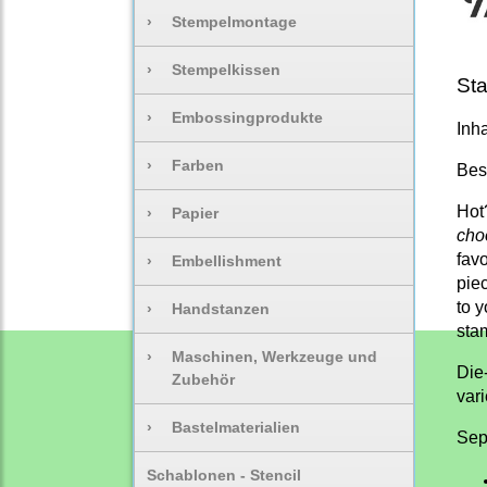
›
Stempelmontage
›
Stempelkissen
Sta
›
Embossingprodukte
Inha
›
Farben
Bes
Hot
›
Papier
cho
favo
›
Embellishment
pie
to y
›
Handstanzen
sta
›
Maschinen, Werkzeuge und
Die
Zubehör
vari
›
Bastelmaterialien
Sep
Schablonen - Stencil