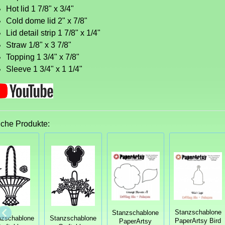
Hot lid 1 7/8" x 3/4"
Cold dome lid 2" x 7/8"
Lid detail strip 1 7/8" x 1/4"
Straw 1/8" x 3 7/8"
Topping 1 3/4" x 7/8"
Sleeve 1 3/4" x 1 1/4"
iche Produkte:
Stanzschablone
Stanzschablone
nzschablone
Stanzschablone
PaperArtsy Bird
PaperArtsy