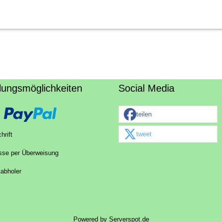
lungsmöglichkeiten
Social Media
teilen
tweet
hrift
sse per Überweisung
tabholer
Powered by
Serverspot.de