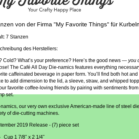
nzen von der Firma "My Favorite Things" für Kurbe
lt: 7 Stanzen
chreibung des Herstellers:
? Cold? What’s your preference? Here’s the good news —
you 
ose
! The Café All Day Die-namics features everything necessary
rite caffeinated beverage in paper form. You’ll find both hot and c
ce to add dimension to the lid, a sleeve, straw, and whipped top
our favorite coffee-loving friends by pairing with sentiments fro
mp set.
-namics, our very own exclusive American-made line of steel die
ety of die-cutting machines.
tember 2019 Release - (7) piece set
Cup 1 7/8" x 2 1/4"