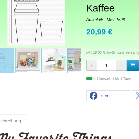
Kaffee
Artikel-Nr.:
MFT-1596
20,99 €
inkl. 19,00 % MwSt., zzgl.
Versand
Lieferzeit: 4 bis 6 Tage
teilen
schreibung