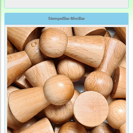
StempelBar-MiniBar