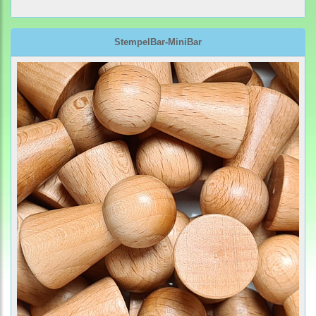
StempelBar-MiniBar