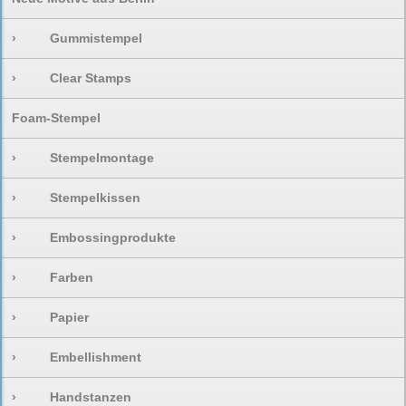
›
Gummistempel
›
Clear Stamps
Foam-Stempel
›
Stempelmontage
›
Stempelkissen
›
Embossingprodukte
›
Farben
›
Papier
›
Embellishment
›
Handstanzen