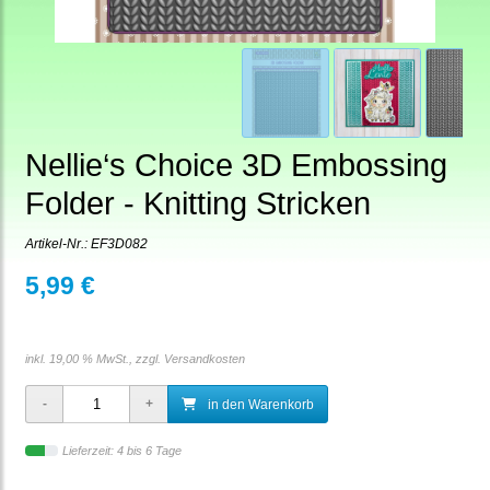
Nellie‘s Choice 3D Embossing
Folder - Knitting Stricken
Artikel-Nr.:
EF3D082
5,99 €
inkl. 19,00 % MwSt., zzgl.
Versandkosten
in den Warenkorb
Lieferzeit: 4 bis 6 Tage