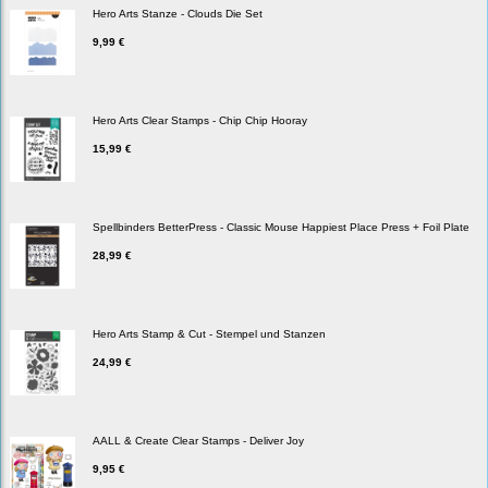
Hero Arts Stanze - Clouds Die Set
9,99 €
Hero Arts Clear Stamps - Chip Chip Hooray
15,99 €
Spellbinders BetterPress - Classic Mouse Happiest Place Press + Foil Plate
28,99 €
Hero Arts Stamp & Cut - Stempel und Stanzen
24,99 €
AALL & Create Clear Stamps - Deliver Joy
9,95 €