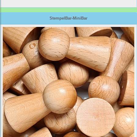
StempelBar-MiniBar