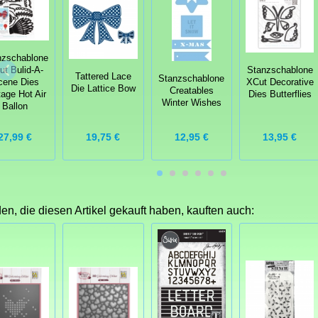
nzschablone
t Bulid-A-
Stanzschablone
Tattered Lace
Stanzschablone
cene Dies
XCut Decorative
Die Lattice Bow
Creatables
tage Hot Air
Dies Butterflies
Winter Wishes
Ballon
27,99 €
19,75 €
13,95 €
12,95 €
n, die diesen Artikel gekauft haben, kauften auch: