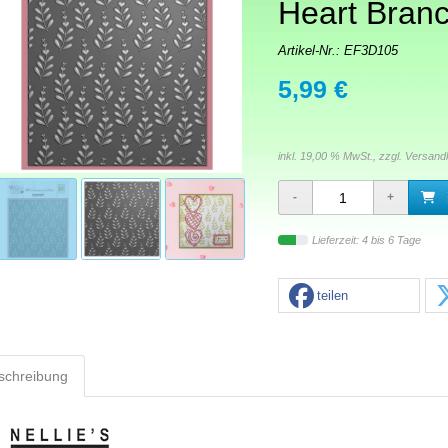
Heart Bran
Artikel-Nr.:
EF3D105
5,99 €
inkl. 19,00 % MwSt., zzgl.
Versand
Lieferzeit: 4 bis 6 Tage
teilen
schreibung