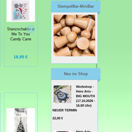
StempelBar-MiniBar
Collectables
Home Sweet
Stanzschablone
Home
Stanzschablone
Me To You
Craftables
Candy Cane
Rosenkorb
7,16 €
18,95 €
9,95 €
8,95 €
Neu im Shop
Workshop -
Hero Arts -
BIG MOUTH
(17.10.2026 -
16.00 Uhr)
NEUER TERMIN
22,00 €
Hero Arts