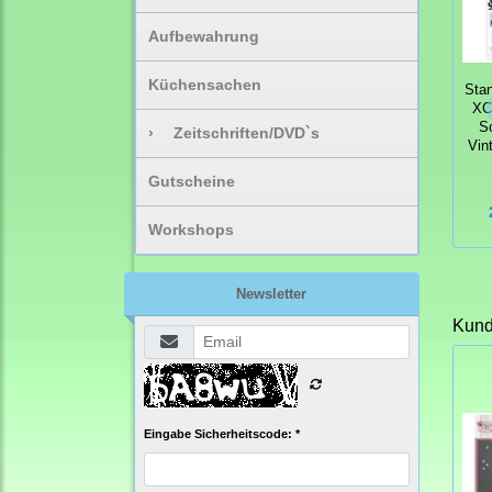
Aufbewahrung
Küchensachen
Sta
XCu
S
›
Zeitschriften/DVD`s
Vin
Gutscheine
Workshops
Newsletter
Kunde
Eingabe Sicherheitscode: *