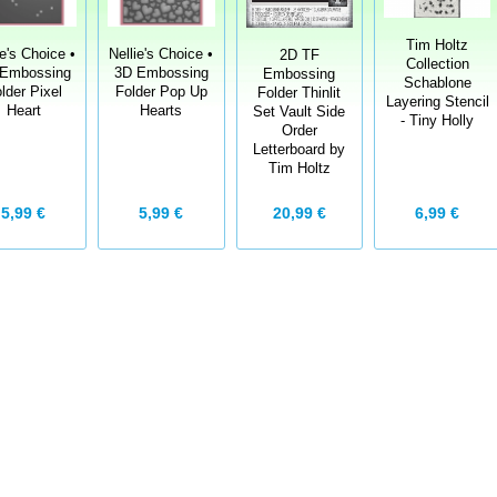
Tim Holtz
ie's Choice •
Nellie's Choice •
2D TF
Collection
Embossing
3D Embossing
Embossing
Schablone
lder Pixel
Folder Pop Up
Folder Thinlit
Layering Stencil
Heart
Hearts
Set Vault Side
- Tiny Holly
Order
Letterboard by
Tim Holtz
5,99 €
6,99 €
5,99 €
20,99 €