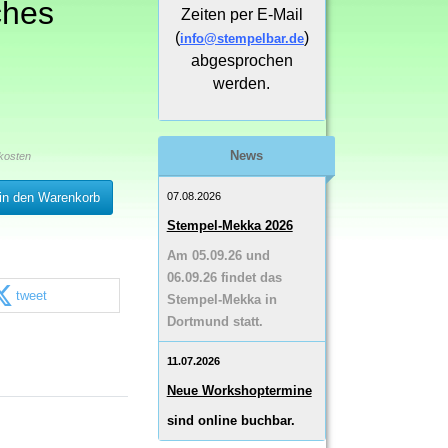
ches
Zeiten per E-Mail
(
)
info@stempelbar.de
abgesprochen
werden.
News
kosten
07.08.2026
in den Warenkorb
Stempel-Mekka 2026
Am 05.09.26 und
06.09.26 findet das
tweet
Stempel-Mekka in
Dortmund statt.
11.07.2026
Neue Workshoptermine
sind online buchbar.