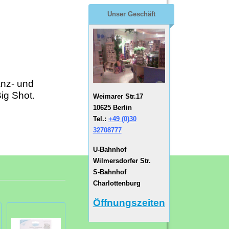
Unser Geschäft
anz- und
ig Shot.
Weimarer Str.17
10625 Berlin
Tel.:
+49 (0)30
32708777
U-Bahnhof
Wilmersdorfer Str.
S-Bahnhof
Charlottenburg
Öffnungszeiten