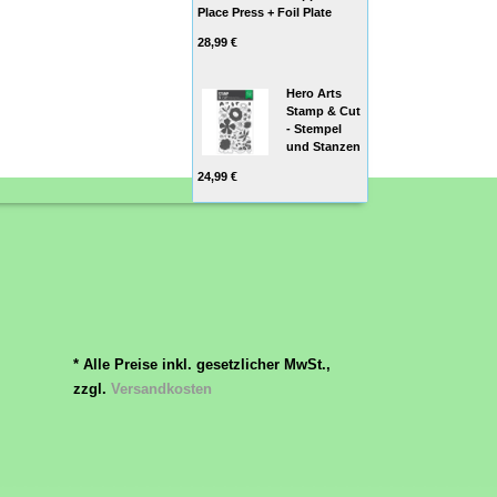
Place Press + Foil Plate
28,99 €
Hero Arts
Stamp & Cut
- Stempel
und Stanzen
24,99 €
* Alle Preise inkl. gesetzlicher MwSt.,
zzgl.
Versandkosten