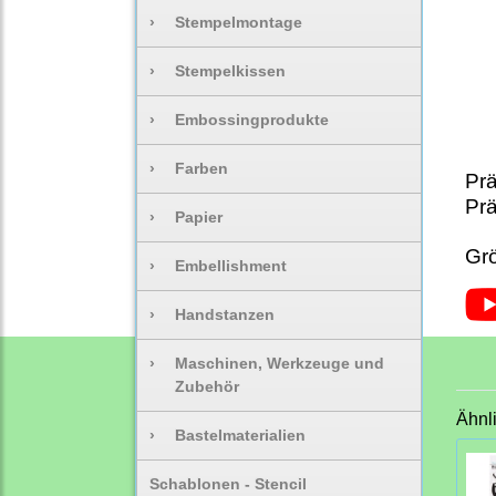
›
Stempelmontage
›
Stempelkissen
›
Embossingprodukte
›
Farben
Prä
Prä
›
Papier
Grö
›
Embellishment
›
Handstanzen
›
Maschinen, Werkzeuge und
Zubehör
Ähnl
›
Bastelmaterialien
Schablonen - Stencil