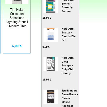
Stencil -
Butterfly
Tim Holtz
Pattern
Collection
Schablone
18,99 €
Layering Stencil
- Modern Tree
Hero Arts
Stanze -
Clouds Die
Set
6,99 €
9,99 €
Hero Arts
Clear
Stamps -
Chip Chip
Hooray
15,99 €
Spellbinders
BetterPress -
Classic
Mouse
Happiest