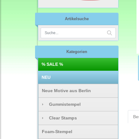
Artikelsuche
Kategorien
% SALE %
NEU
Neue Motive aus Berlin
›
Gummistempel
Be
›
Clear Stamps
Foam-Stempel