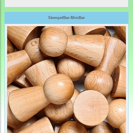
StempelBar-MiniBar