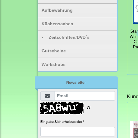
Aufbewahrung
Küchensachen
Sta
Whi
›
Zeitschriften/DVD`s
Co
Pa
Gutscheine
Workshops
Newsletter
Kunde
Eingabe Sicherheitscode: *