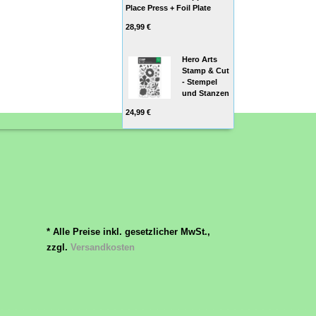
Place Press + Foil Plate
28,99 €
Hero Arts
Stamp & Cut
- Stempel
und Stanzen
24,99 €
* Alle Preise inkl. gesetzlicher MwSt.,
zzgl.
Versandkosten