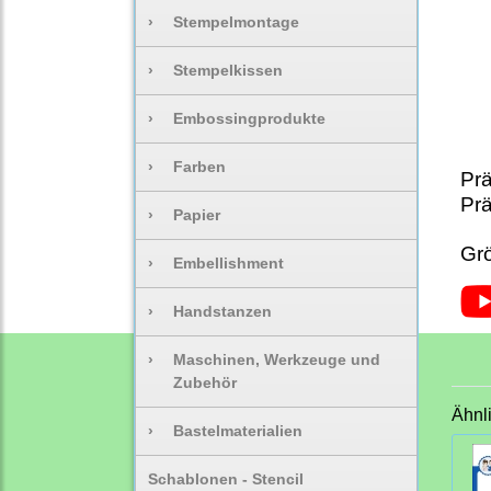
›
Stempelmontage
›
Stempelkissen
›
Embossingprodukte
›
Farben
Prä
Prä
›
Papier
Grö
›
Embellishment
›
Handstanzen
›
Maschinen, Werkzeuge und
Zubehör
Ähnl
›
Bastelmaterialien
Schablonen - Stencil