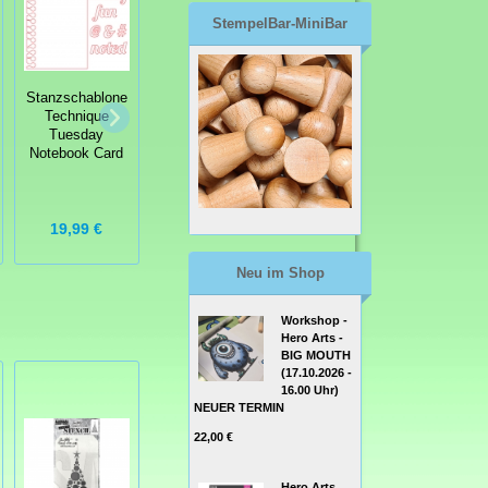
StempelBar-MiniBar
Stanzschablone
Stanzschablone
Technique
Die-namics
Stanzschablone
Tuesday
Superstar Photo
Craftables
Notebook Card
Card Frame
Gärtner
23,99 €
19,99 €
8,95 €
Neu im Shop
Workshop -
Hero Arts -
BIG MOUTH
(17.10.2026 -
16.00 Uhr)
NEUER TERMIN
22,00 €
Hero Arts