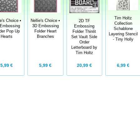
Tim Holtz
ie's Choice •
Nellie's Choice •
2D TF
Collection
Embossing
3D Embossing
Embossing
Schablone
der Pop Up
Folder Heart
Folder Thinlit
Layering Stencil
Hearts
Branches
Set Vault Side
- Tiny Holly
Order
Letterboard by
Tim Holtz
6,99 €
5,99 €
5,99 €
20,99 €