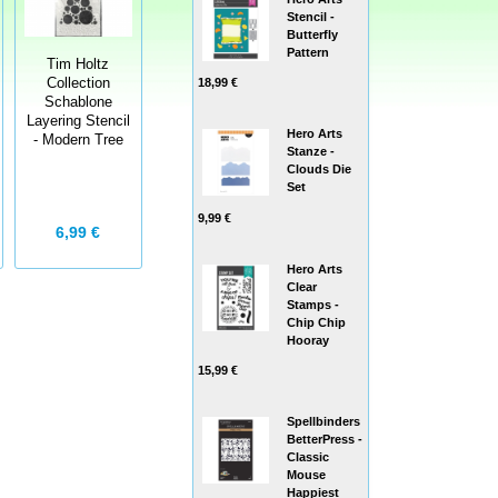
Stencil -
Butterfly
Pattern
Tim Holtz
Collection
18,99 €
Schablone
Layering Stencil
Hero Arts
- Modern Tree
Stanze -
Clouds Die
Set
9,99 €
6,99 €
Hero Arts
Clear
Stamps -
Chip Chip
Hooray
15,99 €
Spellbinders
BetterPress -
Classic
Mouse
Happiest