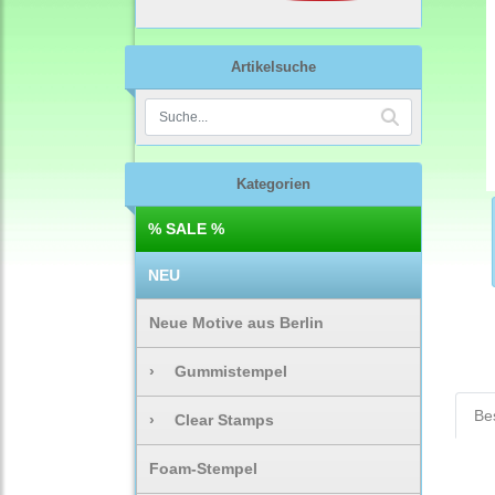
Artikelsuche
Kategorien
% SALE %
NEU
Neue Motive aus Berlin
›
Gummistempel
Be
›
Clear Stamps
Foam-Stempel