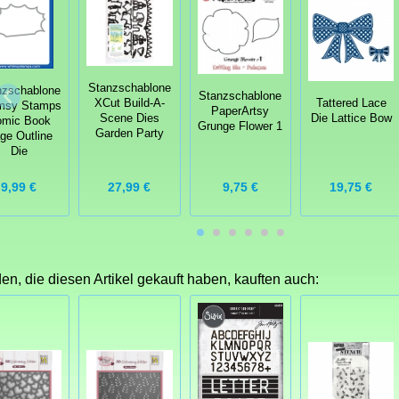
Stanzschablone
nzschablone
Stanzschablone
XCut Build-A-
Tattered Lace
msy Stamps
PaperArtsy
Scene Dies
Die Lattice Bow
mic Book
Grunge Flower 1
Garden Party
ge Outline
Die
27,99 €
19,75 €
9,99 €
9,75 €
n, die diesen Artikel gekauft haben, kauften auch: