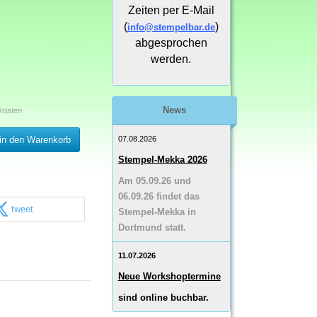
Zeiten per E-Mail
(
)
info@stempelbar.de
abgesprochen
werden.
News
kosten
07.08.2026
in den Warenkorb
Stempel-Mekka 2026
Am 05.09.26 und
06.09.26 findet das
tweet
Stempel-Mekka in
Dortmund statt.
11.07.2026
Neue Workshoptermine
sind online buchbar.