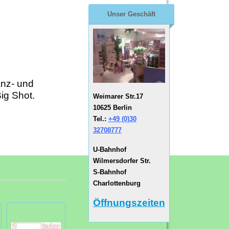
Unser Geschäft
anz- und
ig Shot.
Weimarer Str.17
10625 Berlin
Tel.:
+49 (0)30
32708777
U-Bahnhof
Wilmersdorfer Str.
S-Bahnhof
Charlottenburg
Öffnungszeiten