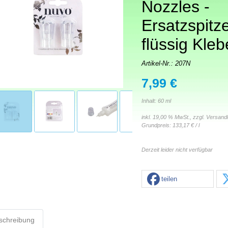
Nozzles -
Ersatzspitze
flüssig Kleb
Artikel-Nr.:
207N
7,99 €
Inhalt: 60 ml
inkl. 19,00 % MwSt., zzgl.
Versand
Grundpreis:
133,17 € / l
Derzeit leider nicht verfügbar
teilen
schreibung