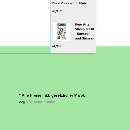
Place Press + Foil Plate
28,99 €
Hero Arts
Stamp & Cut
- Stempel
und Stanzen
24,99 €
* Alle Preise inkl. gesetzlicher MwSt.,
zzgl.
Versandkosten