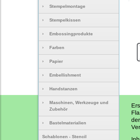
›
Stempelmontage
›
Stempelkissen
›
Embossingprodukte
›
Farben
›
Papier
›
Embellishment
›
Handstanzen
›
Maschinen, Werkzeuge und
Ers
Zubehör
Fla
der
›
Bastelmaterialien
Ver
Schablonen - Stencil
Inh