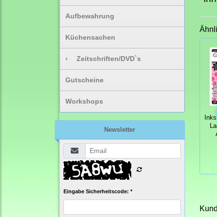
Aufbewahrung
Ähnl
Küchensachen
›
Zeitschriften/DVD`s
Gutscheine
Workshops
Inks
La
Newsletter
Eingabe Sicherheitscode: *
Kunde