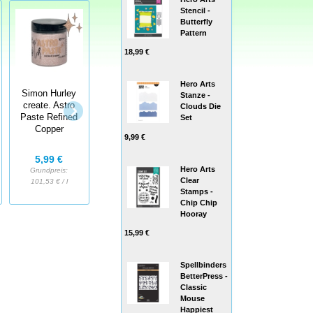
Stencil -
Butterfly
Pattern
18,99 €
Hero Arts
Simon Hurley
Tim Holtz®
Tim Holtz®
Stanze -
create. Astro
Alcohol Ink -
Alcohol Ink -
Clouds Die
Paste Refined
Alkoholfarbe
Alkoholfarbe
Set
Copper
Smudge
Juniper
9,99 €
5,99 €
4,50 €
4,50 €
Hero Arts
Grundpreis:
Grundpreis:
Grundpreis:
Clear
101,53 € / l
321,43 € / l
321,43 € / l
Stamps -
Chip Chip
Hooray
15,99 €
Spellbinders
BetterPress -
Classic
Mouse
Happiest