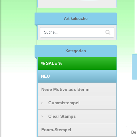
Artikelsuche
Kategorien
% SALE %
NEU
Neue Motive aus Berlin
›
Gummistempel
›
Clear Stamps
Foam-Stempel
Be