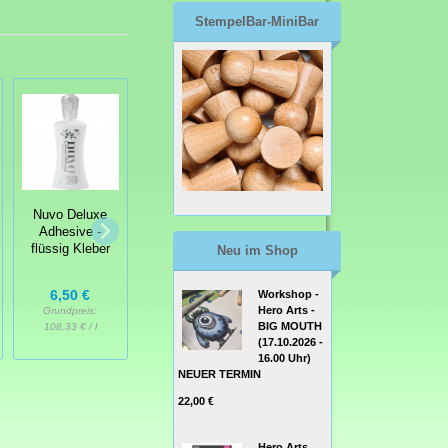
StempelBar-MiniBar
Claudine
Nuvo Deluxe
Hellmuth Studio
Adhesive -
Glübers Multi-
Extra Time
flüssig Kleber
Neu im Shop
Pack
Slow-Dry
Medium
6,50 €
Workshop -
Hero Arts -
Grundpreis:
4,99 €
6,50 €
BIG MOUTH
108,33 € / l
(17.10.2026 -
16.00 Uhr)
NEUER TERMIN
22,00 €
Hero Arts