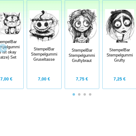
tempelBar
mpelgummi
StempelBar
StempelBar
StempelBar
s ist okay
Stempelgummi
Stempelgummi
Stempelgummi
Katze) Set
Gruseltasse
Grufty
Gruftybraut
7,00 €
7,75 €
7,25 €
7,00 €