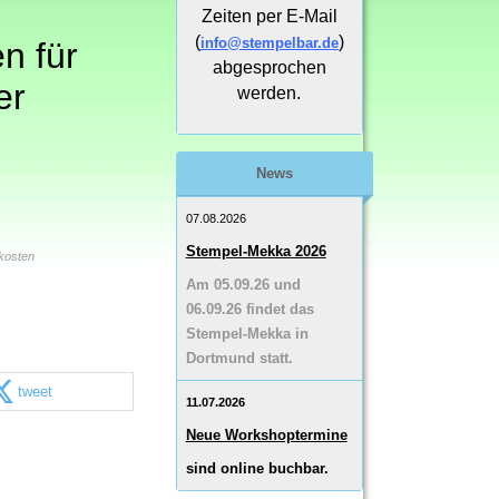
Zeiten per E-Mail
(
)
info@stempelbar.de
n für
abgesprochen
er
werden.
News
07.08.2026
Stempel-Mekka 2026
kosten
Am 05.09.26 und
06.09.26 findet das
Stempel-Mekka in
Dortmund statt.
tweet
11.07.2026
Neue Workshoptermine
sind online buchbar.