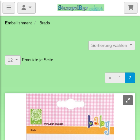
Embellishment
Brads
Sortierung wählen
Produkte je Seite
12
«
1
2