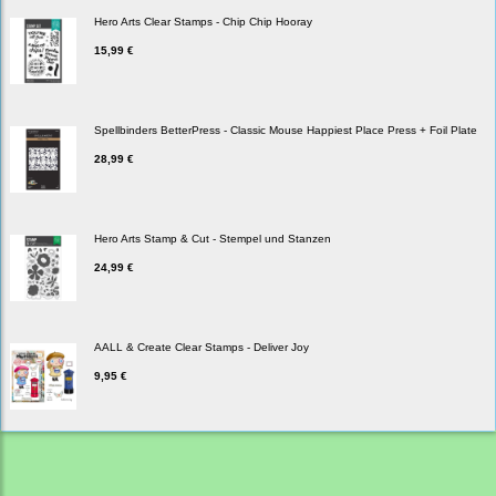
Hero Arts Clear Stamps - Chip Chip Hooray
15,99 €
Spellbinders BetterPress - Classic Mouse Happiest Place Press + Foil Plate
28,99 €
Hero Arts Stamp & Cut - Stempel und Stanzen
24,99 €
AALL & Create Clear Stamps - Deliver Joy
9,95 €