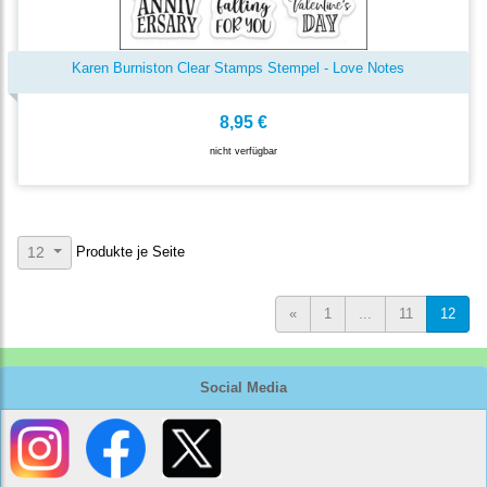
Karen Burniston Clear Stamps Stempel - Love Notes
8,95 €
nicht verfügbar
Produkte je Seite
12
«
1
...
11
12
Social Media