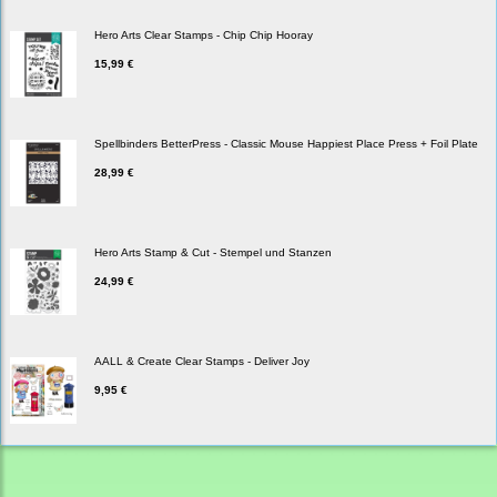
Hero Arts Clear Stamps - Chip Chip Hooray
15,99 €
Spellbinders BetterPress - Classic Mouse Happiest Place Press + Foil Plate
28,99 €
Hero Arts Stamp & Cut - Stempel und Stanzen
24,99 €
AALL & Create Clear Stamps - Deliver Joy
9,95 €