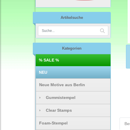
Artikelsuche
Kategorien
% SALE %
NEU
Neue Motive aus Berlin
›
Gummistempel
›
Clear Stamps
Foam-Stempel
Be