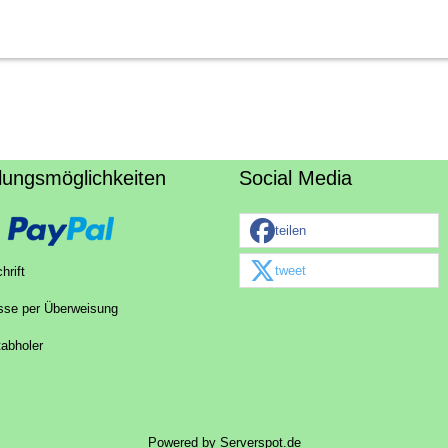
lungsmöglichkeiten
Social Media
teilen
tweet
hrift
sse per Überweisung
tabholer
Powered by
Serverspot.de