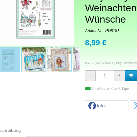
Weinachten
Wünsche
Artikel-Nr.:
PD8181
8,99 €
inkl. 19,00 % MwSt., zzgl.
Versand
Lieferzeit: 4 bis 6 Tage
teilen
schreibung