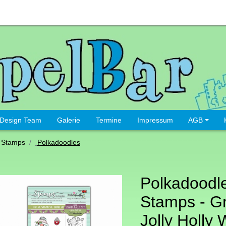
Design Team
Galerie
Termine
Impressum
AGB
 Stamps
Polkadoodles
Polkadoodl
Stamps - 
Jolly Holly 