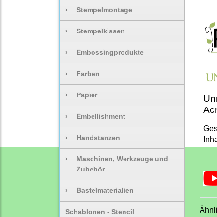
›
Stempelmontage
›
Stempelkissen
›
Embossingprodukte
›
Farben
›
Papier
Unm
Acr
›
Embellishment
Ges
›
Handstanzen
Inh
›
Maschinen, Werkzeuge und
Zubehör
›
Bastelmaterialien
Ähnl
Schablonen - Stencil