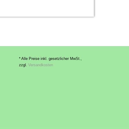
* Alle Preise inkl. gesetzlicher MwSt.,
zzgl.
Versandkosten