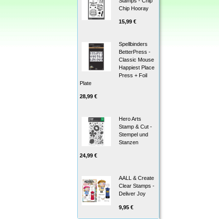
Stamps - Chip
Chip Hooray
15,99 €
Spellbinders
BetterPress -
Classic Mouse
Happiest Place
Press + Foil
Plate
28,99 €
Hero Arts
Stamp & Cut -
Stempel und
Stanzen
24,99 €
AALL & Create
Clear Stamps -
Deliver Joy
9,95 €