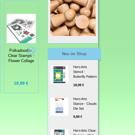
Polkadoodles
Clear Stamps -
Polkadoodles
Polkadoodles
Gnome Hand
Clear Stamps -
Neu im Shop
Clear Stamps -
delivered -
LITTLE DUDES
Flower Collage
Gnom
ASTRONAUT
persönliche
Hero Arts
Zustellung
Stencil -
Butterfly Pattern
10,99 €
5,99 €
8,99 €
18,99 €
Hero Arts
Stanze - Clouds
Die Set
9,99 €
Hero Arts Clear