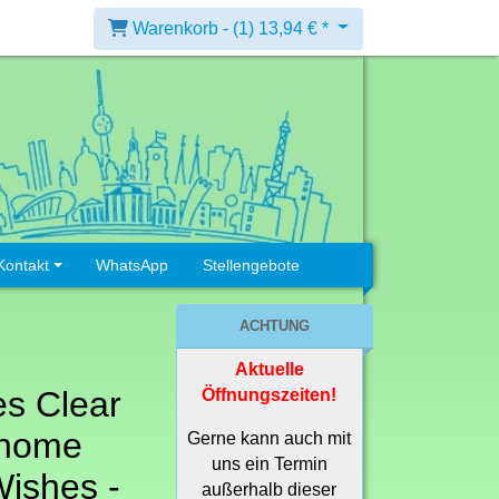
Warenkorb -
(1)
13,94 € *
Kontakt
WhatsApp
Stellengebote
ACHTUNG
Aktuelle
es Clear
Öffnungszeiten!
Gnome
Gerne kann auch mit
uns ein Termin
Wishes -
außerhalb dieser