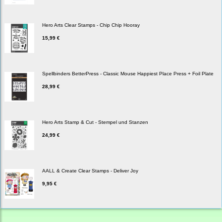
Hero Arts Clear Stamps - Chip Chip Hooray
15,99 €
Spellbinders BetterPress - Classic Mouse Happiest Place Press + Foil Plate
28,99 €
Hero Arts Stamp & Cut - Stempel und Stanzen
24,99 €
AALL & Create Clear Stamps - Deliver Joy
9,95 €