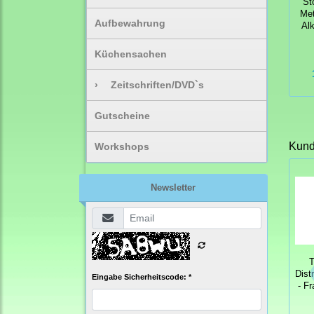
St
Met
Aufbewahrung
Alk
Küchensachen
›
Zeitschriften/DVD`s
Gutscheine
Kunde
Workshops
Newsletter
T
Dist
Eingabe Sicherheitscode: *
- F