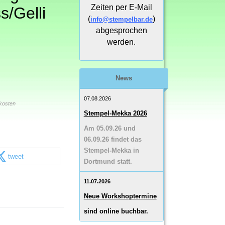
Zeiten per E-Mail
s/Gelli
(
)
info@stempelbar.de
abgesprochen
werden.
News
07.08.2026
kosten
Stempel-Mekka 2026
Am 05.09.26 und
06.09.26 findet das
Stempel-Mekka in
tweet
Dortmund statt.
11.07.2026
Neue Workshoptermine
sind online buchbar.