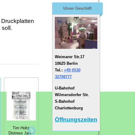
Unser Geschäft
 Druckplatten
soll.
Weimarer Str.17
10625 Berlin
Tel.:
+49 (0)30
32708777
U-Bahnhof
Wilmersdorfer Str.
S-Bahnhof
Charlottenburg
Öffnungszeiten
Tim Holtz
Gorjuss
Durchsichtige
Distress Jars -
Sammelstempel