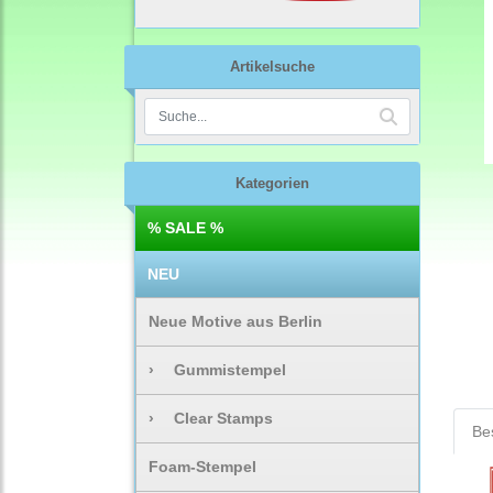
Artikelsuche
Kategorien
% SALE %
NEU
Neue Motive aus Berlin
›
Gummistempel
›
Clear Stamps
Be
Foam-Stempel