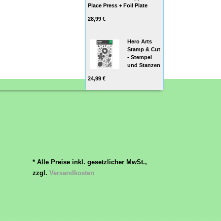
Place Press + Foil Plate
28,99 €
Hero Arts
Stamp & Cut
- Stempel
und Stanzen
24,99 €
* Alle Preise inkl. gesetzlicher MwSt.,
zzgl.
Versandkosten