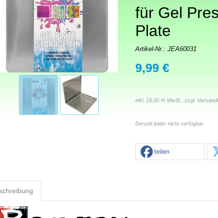
für Gel Pres
Plate
Artikel-Nr.:
JEA60031
9,99 €
inkl. 19,00 % MwSt., zzgl.
Versand
Derzeit leider nicht verfügbar
teilen
schreibung