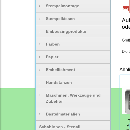
›
Stempelmontage
›
Stempelkissen
Auf
ode
›
Embossingprodukte
Größ
›
Farben
Die 
›
Papier
Ähnl
›
Embellishment
›
Handstanzen
›
Maschinen, Werkzeuge und
Zubehör
›
Bastelmaterialien
T
A
Schablonen - Stencil