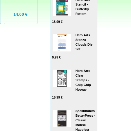
Cupcake
Stencil -
Butterfly
14,00 €
5,75 €
5,75 €
Pattern
18,99 €
Hero Arts
Stanze -
Clouds Die
Set
9,99 €
Hero Arts
Clear
Stamps -
Chip Chip
Hooray
15,99 €
Spellbinders
BetterPress -
Classic
Mouse
Happiest