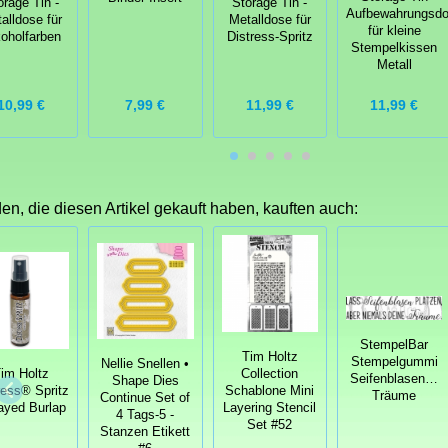
orage Tin -
Storage Tin -
Aufbewahrungsd
alldose für
Metalldose für
für kleine
oholfarben
Distress-Spritz
Stempelkissen
Metall
10,99 €
7,99 €
11,99 €
11,99 €
n, die diesen Artikel gekauft haben, kauften auch:
StempelBar
Tim Holtz
Stempelgummi
Nellie Snellen •
im Holtz
Collection
Seifenblasen…
Shape Dies
ress® Spritz
Schablone Mini
Träume
Continue Set of
rayed Burlap
Layering Stencil
4 Tags-5 -
Set #52
Stanzen Etikett