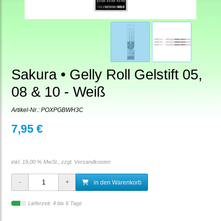
Sakura • Gelly Roll Gelstift 05,
08 & 10 - Weiß
Artikel-Nr.:
POXPGBWH3C
7,95 €
inkl. 19,00 % MwSt., zzgl.
Versandkosten
in den Warenkorb
Lieferzeit: 4 bis 6 Tage