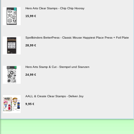
Hero Arts Clear Stamps - Chip Chip Hooray
15,99 €
Spellbinders BetterPress - Classic Mouse Happiest Place Press + Foil Plate
28,99 €
Hero Arts Stamp & Cut - Stempel und Stanzen
24,99 €
AALL & Create Clear Stamps - Deliver Joy
9,95 €