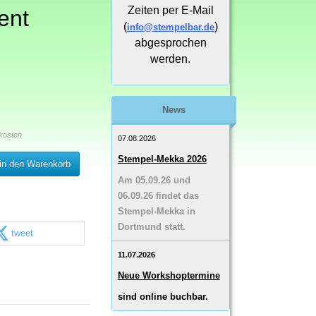
Zeiten per E-Mail
ent
(
)
info@stempelbar.de
abgesprochen
werden.
News
kosten
07.08.2026
Stempel-Mekka 2026
in den Warenkorb
Am 05.09.26 und
06.09.26 findet das
Stempel-Mekka in
Dortmund statt.
tweet
11.07.2026
Neue Workshoptermine
sind online buchbar.