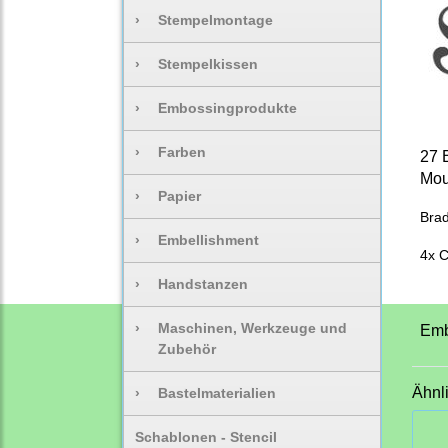
›
Stempelmontage
›
Stempelkissen
›
Embossingprodukte
›
Farben
27 
Mou
›
Papier
Bra
›
Embellishment
4x C
›
Handstanzen
›
Maschinen, Werkzeuge und
Emb
Zubehör
Ähnl
›
Bastelmaterialien
Schablonen - Stencil