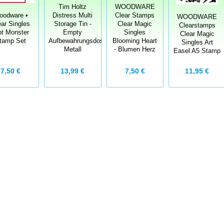
Tim Holtz
WOODWARE
oodware •
Distress Multi
Clear Stamps
WOODWARE
ear Singles
Storage Tin -
Clear Magic
Clearstamps
ot Monster
Empty
Singles
Clear Magic
tamp Set
Aufbewahrungsdose
Blooming Heart
Singles Art
Metall
- Blumen Herz
Easel A5 Stamp
7,50 €
13,99 €
7,50 €
11,95 €