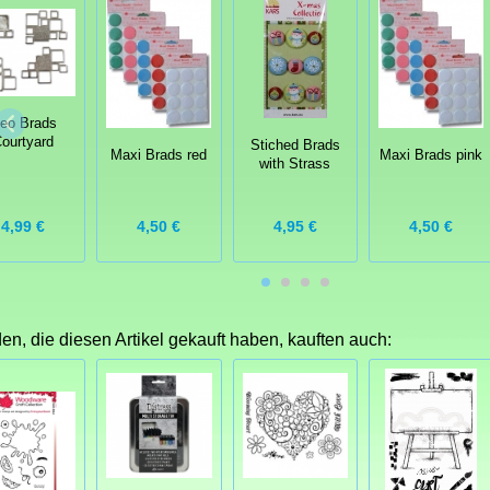
eo Brads
ourtyard
Stiched Brads
Maxi Brads red
Maxi Brads pink
with Strass
4,99 €
4,50 €
4,95 €
4,50 €
n, die diesen Artikel gekauft haben, kauften auch: