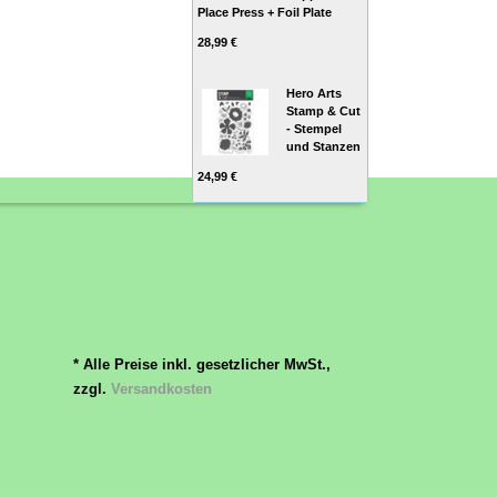
Place Press + Foil Plate
28,99 €
Hero Arts
Stamp & Cut
- Stempel
und Stanzen
24,99 €
* Alle Preise inkl. gesetzlicher MwSt.,
zzgl.
Versandkosten