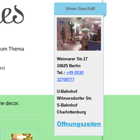
Unser Geschäft
e zum Thema
Weimarer Str.17
10625 Berlin
er)
Tel.:
+49 (0)30
32708777
U-Bahnhof
Wilmersdorfer Str.
me decor.
S-Bahnhof
Charlottenburg
Öffnungszeiten