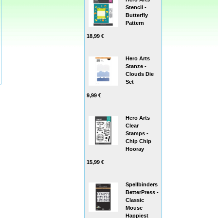
Stencil -
Butterfly
Pattern
18,99 €
Hero Arts
Stanze -
Clouds Die
Set
9,99 €
Hero Arts
Clear
Stamps -
Chip Chip
Hooray
15,99 €
Spellbinders
BetterPress -
Classic
Mouse
Happiest