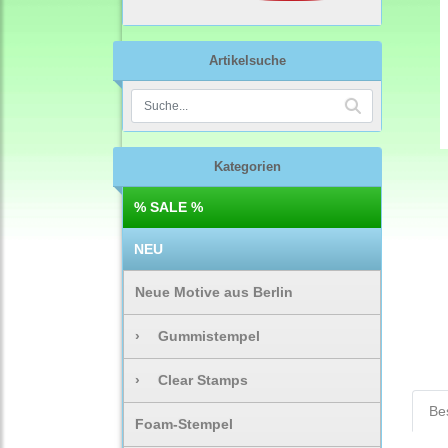
Artikelsuche
Kategorien
% SALE %
NEU
Neue Motive aus Berlin
›
Gummistempel
›
Clear Stamps
Be
Foam-Stempel