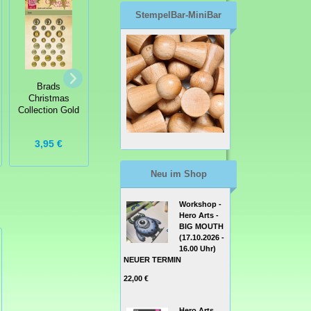
StempelBar-MiniBar
Brads
Tim Holtz long
Brads
Christmas
fasteners
Christmas
Collection White
Collection Gold
& Silver
4,99 €
3,95 €
3,95 €
Neu im Shop
Workshop -
Hero Arts -
BIG MOUTH
(17.10.2026 -
16.00 Uhr)
NEUER TERMIN
22,00 €
Hero Arts