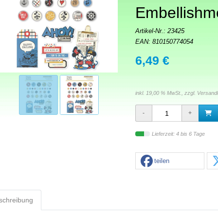
Embellishm
Artikel-Nr.:
23425
EAN: 810150774054
6,49 €
inkl. 19,00 % MwSt., zzgl.
Versand
Lieferzeit: 4 bis 6 Tage
teilen
schreibung