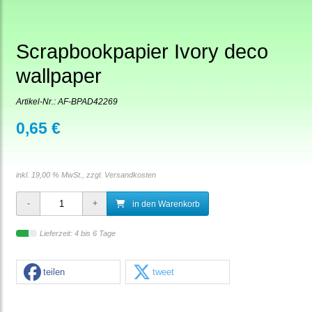
Scrapbookpapier Ivory deco
wallpaper
Artikel-Nr.:
AF-BPAD42269
0,65 €
inkl. 19,00 % MwSt., zzgl.
Versandkosten
in den Warenkorb
Lieferzeit: 4 bis 6 Tage
teilen
tweet