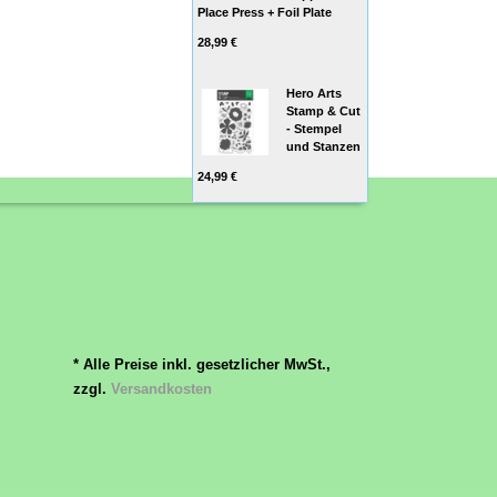
Place Press + Foil Plate
28,99 €
Hero Arts
Stamp & Cut
- Stempel
und Stanzen
24,99 €
* Alle Preise inkl. gesetzlicher MwSt.,
zzgl.
Versandkosten