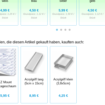
weiß
blau
silber
gelb
4,99 €
4,50 €
5,99 €
4,50 €
dpreis:
1,25 € /
Grundpreis:
1,12 € /
Grundpreis:
1,50 € /
Grundpreis:
1,12 € /
Stück
Stück
Stück
Stück
n, die diesen Artikel gekauft haben, kauften auch:
Acrylgriff lang
Acrylgriff klein
Z Mount
(5cm x 15cm)
(3,8x5cm)
tageschaum
8,95 €
4,25 €
5,95 €