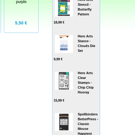
frosted
purple
rot
Stencil -
Butterfly
4,99 €
Pattern
Grundpreis:
1,25 € /
5,50 €
5,50 €
18,99 €
Stück
Hero Arts
Stanze -
Clouds Die
Set
9,99 €
Hero Arts
Clear
Stamps -
Chip Chip
Hooray
15,99 €
Spellbinders
BetterPress -
Classic
Mouse
Happiest