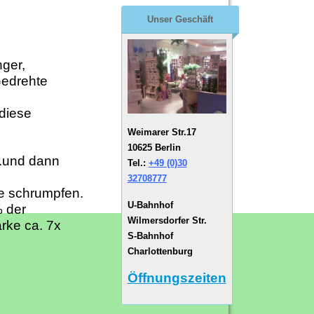
Unser Geschäft
ger,
Gedrehte
diese
Weimarer Str.17
10625 Berlin
..und dann
Tel.:
+49 (0)30
32708777
me schrumpfen.
U-Bahnhof
% der
Wilmersdorfer Str.
ärke ca. 7x
S-Bahnhof
Charlottenburg
Öffnungszeiten