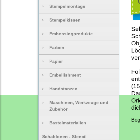
›
Stempelmontage
›
Stempelkissen
Seh
›
Embossingprodukte
Sch
Obj
›
Farben
Löc
ver
›
Papier
Fol
›
Embellishment
en
(15
›
Handstanzen
Das
Ori
›
Maschinen, Werkzeuge und
dic
Zubehör
Bog
›
Bastelmaterialien
Schablonen - Stencil