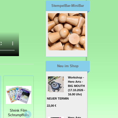
StempelBar-MiniBar
Neu im Shop
Workshop -
Hero Arts -
BIG MOUTH
(17.10.2026 -
16.00 Uhr)
NEUER TERMIN
22,00 €
Shrink plastic -
Shrink Film
Shrink Film
Schrumpffolie
Schrumpffolie
Schrumpffolie
Hero Arts