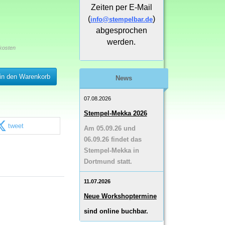
Zeiten per E-Mail
(
)
info@stempelbar.de
abgesprochen
werden.
kosten
in den Warenkorb
News
07.08.2026
Stempel-Mekka 2026
tweet
Am 05.09.26 und
06.09.26 findet das
Stempel-Mekka in
Dortmund statt.
11.07.2026
Neue Workshoptermine
sind online buchbar.