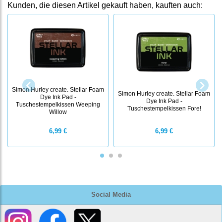
Kunden, die diesen Artikel gekauft haben, kauften auch:
Simon Hurley create. Stellar Foam
Simon Hurley create. Stellar Foam
Dye Ink Pad -
Dye Ink Pad -
Tuschestempelkissen Weeping
Tuschestempelkissen Fore!
Willow
6,99 €
6,99 €
Social Media