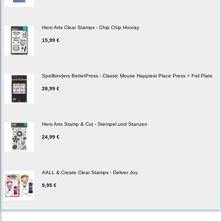
Hero Arts Clear Stamps - Chip Chip Hooray
15,99 €
Spellbinders BetterPress - Classic Mouse Happiest Place Press + Foil Plate
28,99 €
Hero Arts Stamp & Cut - Stempel und Stanzen
24,99 €
AALL & Create Clear Stamps - Deliver Joy
9,95 €