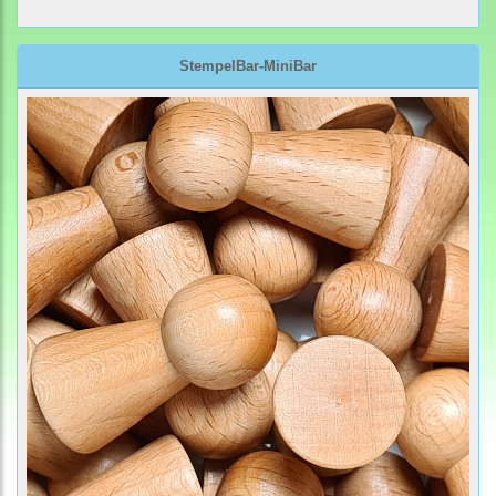
StempelBar-MiniBar