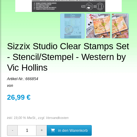
Sizzix Studio Clear Stamps Set
- Stencil/Stempel - Western by
Vic Hollins
Artikel-Nr.:
666854
von
26,99 €
inkl. 19,00 % MwSt., zzgl.
Versandkosten
in den Warenkorb