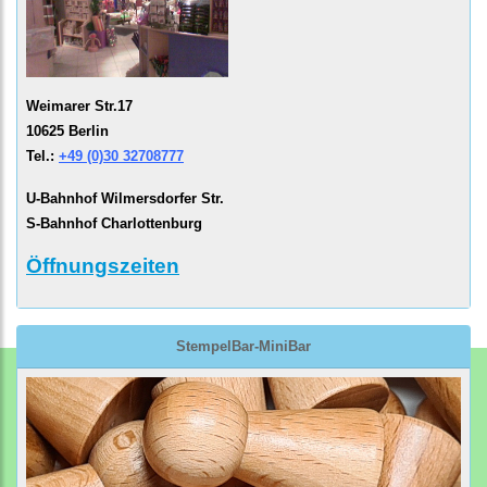
Weimarer Str.17
10625 Berlin
Tel.:
+49 (0)30 32708777
U-Bahnhof Wilmersdorfer Str.
S-Bahnhof Charlottenburg
Öffnungszeiten
StempelBar-MiniBar