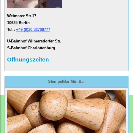
Weimarer Str.17
10625 Berlin
Tel.:
+49 (0)30 32708777
U-Bahnhof Wilmersdorfer Str.
S-Bahnhof Charlottenburg
Öffnungszeiten
StempelBar-MiniBar