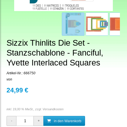
Sizzix Thinlits Die Set -
Stanzschablone - Fanciful,
Yvette Interlaced Squares
Artikel-Nr.:
666750
von
24,99 €
inkl. 19,00 % MwSt., zzgl.
Versandkosten
in den Warenkorb