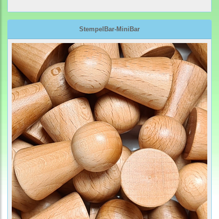
StempelBar-MiniBar